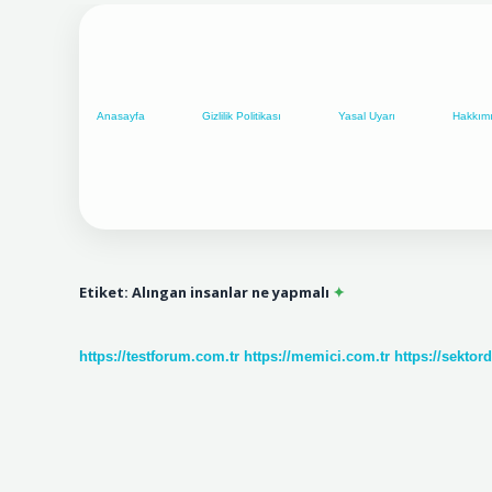
Anasayfa
Gizlilik Politikası
Yasal Uyarı
Hakkım
Etiket:
Alıngan insanlar ne yapmalı
https://testforum.com.tr
https://memici.com.tr
https://sektor