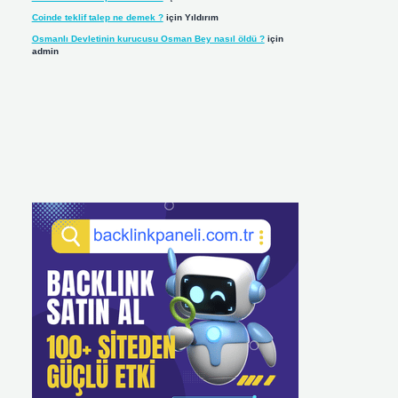
Coinde teklif talep ne demek ?
için
Yıldırım
Osmanlı Devletinin kurucusu Osman Bey nasıl öldü ?
için
admin