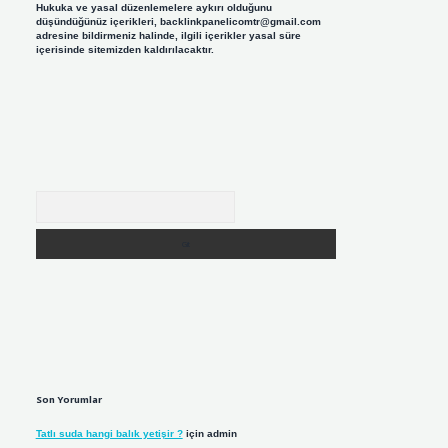
Hukuka ve yasal düzenlemelere aykırı olduğunu
düşündüğünüz içerikleri,
backlinkpanelicomtr@gmail.com
adresine bildirmeniz halinde, ilgili içerikler yasal süre
içerisinde sitemizden kaldırılacaktır.
Arama
Son Yorumlar
Tatlı suda hangi balık yetişir ?
için
admin