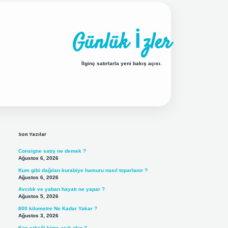
Günlük İzler
İlginç satırlarla yeni bakış açısı.
Sidebar
ilbet yeni giriş adresi
Son Yazılar
Consigne satış ne demek ?
Ağustos 6, 2026
Kum gibi dağılan kurabiye hamuru nasıl toparlanır ?
Ağustos 6, 2026
Avcılık ve yaban hayatı ne yapar ?
Ağustos 5, 2026
800 kilometre Ne Kadar Yakar ?
Ağustos 3, 2026
Koç erkeği kime aşık olur ?