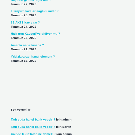
Temmuz 27, 2026
Titanyum tavalar sağlıklı mıdır ?
Temmuz 25, 2026
32 AKTS kaç saat ?
Temmuz 24, 2026
Hızlı tren Kayseri’ye gidiyor mu ?
Temmuz 23, 2026
Amentü nedir kısaca ?
Temmuz 21, 2026
Yıldızlararası hangi element ?
Temmuz 19, 2026
Son yorumlar
Tatlı suda hangi balık yetişir ?
için
admin
Tatlı suda hangi balık yetişir ?
için
Berfin
Coinde teklif talep ne demek ?
için
admin