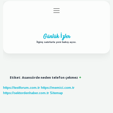
menüyü
Anasayfa
Gizlilik Politikası
Yasal Uyarı
aç
Hakkımızda
Günlük İzler
İlginç satırlarla yeni bakış açısı.
Etiket:
Asansörde neden telefon çekmez
https://testforum.com.tr
https://memici.com.tr
https://sektordenhaber.com.tr
Sitemap