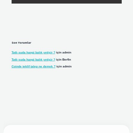
Son Yorumlar
Tatlı suda hangi balık yetişir ?
için
admin
Tatlı suda hangi balık yetişir ?
için
Berfin
Coinde teklif talep ne demek ?
için
admin
iriş adresi