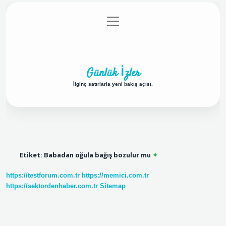
menüyü
Anasayfa
Gizlilik Politikası
Yasal Uyarı
aç
Hakkımızda
Günlük İzler
İlginç satırlarla yeni bakış açısı.
Etiket:
Babadan oğula bağış bozulur mu
https://testforum.com.tr
https://memici.com.tr
https://sektordenhaber.com.tr
Sitemap