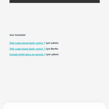
Son Yorumlar
Tatlı suda hangi balık yetişir ?
için
admin
Tatlı suda hangi balık yetişir ?
için
Berfin
Coinde teklif talep ne demek ?
için
admin
et yeni giriş adresi