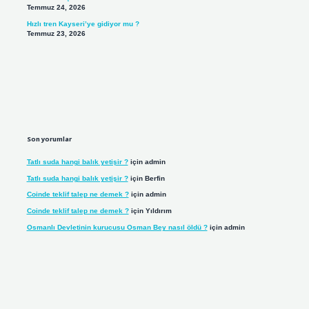
Temmuz 24, 2026
Hızlı tren Kayseri’ye gidiyor mu ?
Temmuz 23, 2026
Son yorumlar
Tatlı suda hangi balık yetişir ?
için
admin
Tatlı suda hangi balık yetişir ?
için
Berfin
Coinde teklif talep ne demek ?
için
admin
Coinde teklif talep ne demek ?
için
Yıldırım
Osmanlı Devletinin kurucusu Osman Bey nasıl öldü ?
için
admin