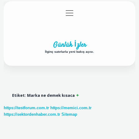
menüyü
Anasayfa
Gizlilik Politikası
Yasal Uyarı
aç
Hakkımızda
Günlük İzler
İlginç satırlarla yeni bakış açısı.
Etiket:
Marka ne demek kısaca
https://testforum.com.tr
https://memici.com.tr
https://sektordenhaber.com.tr
Sitemap