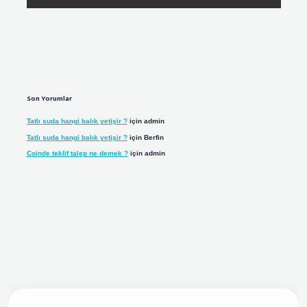
Son Yorumlar
Tatlı suda hangi balık yetişir ?
için
admin
Tatlı suda hangi balık yetişir ?
için
Berfin
Coinde teklif talep ne demek ?
için
admin
giriş adresi