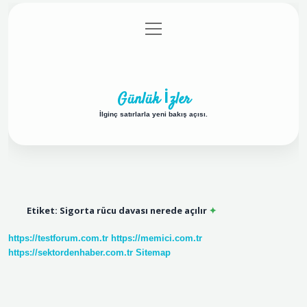
menüyü
Anasayfa
Gizlilik Politikası
Yasal Uyarı
aç
Hakkımızda
Günlük İzler
İlginç satırlarla yeni bakış açısı.
Etiket:
Sigorta rücu davası nerede açılır
https://testforum.com.tr
https://memici.com.tr
https://sektordenhaber.com.tr
Sitemap