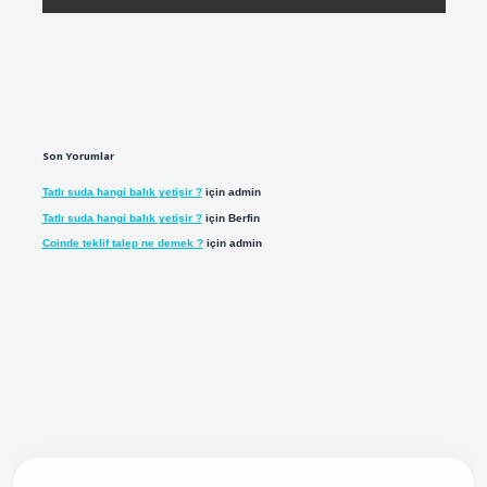
Son Yorumlar
Tatlı suda hangi balık yetişir ?
için
admin
Tatlı suda hangi balık yetişir ?
için
Berfin
Coinde teklif talep ne demek ?
için
admin
ş adresi