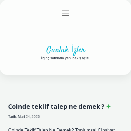
menüyü
Anasayfa
Gizlilik Politikası
Yasal Uyarı
aç
Hakkımızda
Günlük İzler
İlginç satırlarla yeni bakış açısı.
Coinde teklif talep ne demek ?
Tarih: Mart 24, 2026
Coinde Teklif Talep Ne Demek? Toplumsal Cinsiyet,