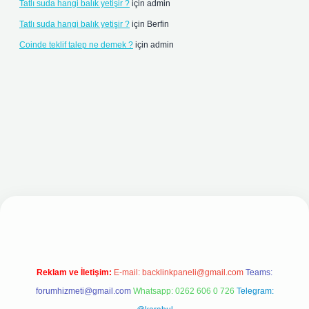
Tatlı suda hangi balık yetişir ?
için
admin
Tatlı suda hangi balık yetişir ?
için
Berfin
Coinde teklif talep ne demek ?
için
admin
yeni giriş adresi
Reklam ve İletişim:
E-mail:
backlinkpaneli@gmail.com
Teams:
forumhizmeti@gmail.com
Whatsapp: 0262 606 0 726
Telegram: