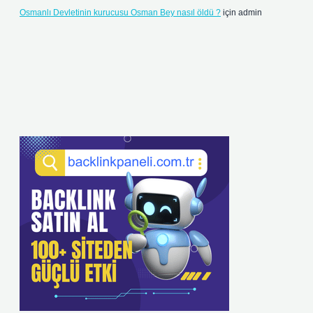
Osmanlı Devletinin kurucusu Osman Bey nasıl öldü ?
için
admin