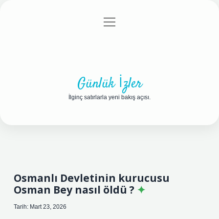
menüyü
Anasayfa
Gizlilik Politikası
Yasal Uyarı
aç
Hakkımızda
Günlük İzler
İlginç satırlarla yeni bakış açısı.
Osmanlı Devletinin kurucusu
Osman Bey nasıl öldü ?
Tarih: Mart 23, 2026