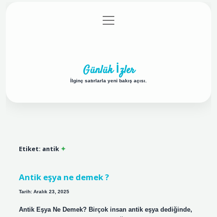
menüyü
Anasayfa
Gizlilik Politikası
Yasal Uyarı
aç
Hakkımızda
Günlük İzler
İlginç satırlarla yeni bakış açısı.
Etiket:
antik
Antik eşya ne demek ?
Tarih: Aralık 23, 2025
Antik Eşya Ne Demek? Birçok insan antik eşya dediğinde,