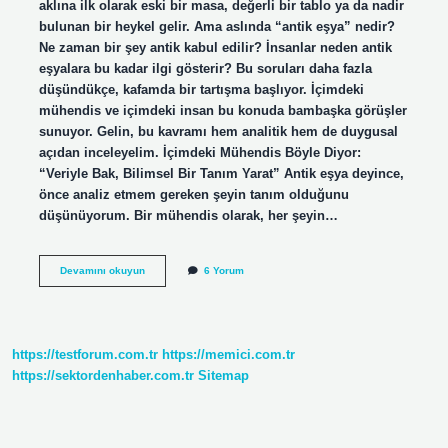
aklına ilk olarak eski bir masa, değerli bir tablo ya da nadir
bulunan bir heykel gelir. Ama aslında “antik eşya” nedir?
Ne zaman bir şey antik kabul edilir? İnsanlar neden antik
eşyalara bu kadar ilgi gösterir? Bu soruları daha fazla
düşündükçe, kafamda bir tartışma başlıyor. İçimdeki
mühendis ve içimdeki insan bu konuda bambaşka görüşler
sunuyor. Gelin, bu kavramı hem analitik hem de duygusal
açıdan inceleyelim. İçimdeki Mühendis Böyle Diyor:
“Veriyle Bak, Bilimsel Bir Tanım Yarat” Antik eşya deyince,
önce analiz etmem gereken şeyin tanım olduğunu
düşünüyorum. Bir mühendis olarak, her şeyin…
Antik
Devamını okuyun
6 Yorum
eşya
ne
demek
?
https://testforum.com.tr
https://memici.com.tr
https://sektordenhaber.com.tr
Sitemap