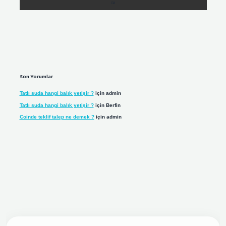
Son Yorumlar
Tatlı suda hangi balık yetişir ?
için
admin
Tatlı suda hangi balık yetişir ?
için
Berfin
Coinde teklif talep ne demek ?
için
admin
giriş adresi