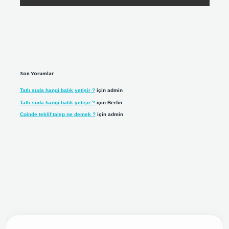
Son Yorumlar
Tatlı suda hangi balık yetişir ?
için
admin
Tatlı suda hangi balık yetişir ?
için
Berfin
Coinde teklif talep ne demek ?
için
admin
giriş adresi