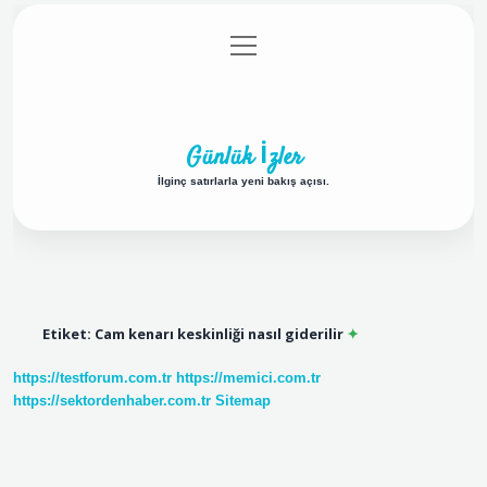
menüyü
Anasayfa
Gizlilik Politikası
Yasal Uyarı
aç
Hakkımızda
Günlük İzler
İlginç satırlarla yeni bakış açısı.
Etiket:
Cam kenarı keskinliği nasıl giderilir
https://testforum.com.tr
https://memici.com.tr
https://sektordenhaber.com.tr
Sitemap