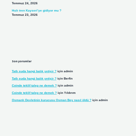
Temmuz 24, 2026
Hızlı tren Kayseri’ye gidiyor mu ?
Temmuz 23, 2026
Son yorumlar
Tatlı suda hangi balık yetişir ?
için
admin
Tatlı suda hangi balık yetişir ?
için
Berfin
Coinde teklif talep ne demek ?
için
admin
Coinde teklif talep ne demek ?
için
Yıldırım
Osmanlı Devletinin kurucusu Osman Bey nasıl öldü ?
için
admin