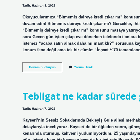
Tarih: Haziran 8, 2026
Okuyucularımıza “Bitmemiş daireye kredi çıkar mı” konusunda
devam edin! Bitmemiş daireye kredi çıkar mı? Gerçekler, ihti
“Bitmemiş daireye kredi çıkar mı” konusunu masaya yatırıyor
soru Geçen gün işten çıkıp eve dönerken telefonda ilanlara b
istemez “acaba satın almak daha mı mantıklı?” sorusuna kayıy
konum fena değil ama tek bir cümle: “İnşaat %70 tamamlan
Bitmemiş
Devamını okuyun
Yorum Bırak
daireye
kredi
çıkar
mı
?
Tebligat ne kadar sürede g
Tarih: Haziran 7, 2026
Kayseri’nin Sessiz Sokaklarında Bekleyiş Gule ailesi merha
detaylarıyla inceliyoruz. Kayseri’de bir öğleden sonra, güne
kenarında oturmuş, kahvemi yudumluyordum. 25 yaşındayım
gün, içimde hem bir heyecan hem de bir tedirginlik vardı. S