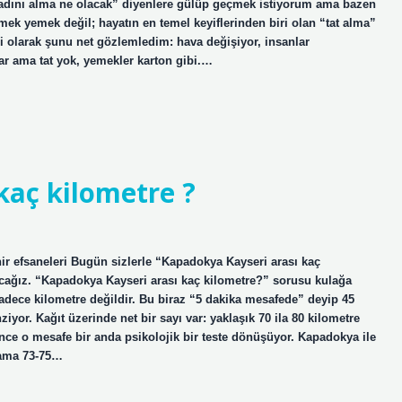
 tadını alma ne olacak” diyenlere gülüp geçmek istiyorum ama bazen
ek yemek değil; hayatın en temel keyiflerinden biri olan “tat alma”
i olarak şunu net gözlemledim: hava değişiyor, insanlar
var ama tat yok, yemekler karton gibi.…
kaç kilometre ?
ir efsaneleri Bugün sizlerle “Kapadokya Kayseri arası kaç
acağız. “Kapadokya Kayseri arası kaç kilometre?” sorusu kulağa
 sadece kilometre değildir. Bu biraz “5 dakika mesafede” deyip 45
yor. Kağıt üzerinde net bir sayı var: yaklaşık 70 ila 80 kilometre
irince o mesafe bir anda psikolojik bir teste dönüşüyor. Kapadokya ile
lama 73-75…