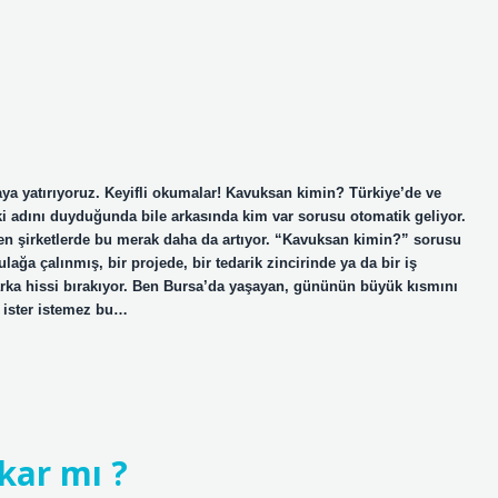
 yatırıyoruz. Keyifli okumalar! Kavuksan kimin? Türkiye’de ve
ki adını duyduğunda bile arkasında kim var sorusu otomatik geliyor.
teren şirketlerde bu merak daha da artıyor. “Kavuksan kimin?” sorusu
ağa çalınmış, bir projede, bir tedarik zincirinde ya da bir iş
rka hissi bırakıyor. Ben Bursa’da yaşayan, gününün büyük kısmını
e ister istemez bu…
kar mı ?