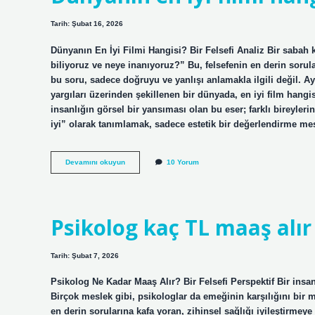
Tarih: Şubat 16, 2026
Dünyanın En İyi Filmi Hangisi? Bir Felsefi Analiz Bir sabah
biliyoruz ve neye inanıyoruz?” Bu, felsefenin en derin sorula
bu soru, sadece doğruyu ve yanlışı anlamakla ilgili değil. Ay
yargıları üzerinden şekillenen bir dünyada, en iyi film hangi
insanlığın görsel bir yansıması olan bu eser; farklı bireylerin,
iyi” olarak tanımlamak, sadece estetik bir değerlendirme me
Dünyanın
Devamını okuyun
10 Yorum
en
iyi
filmi
hangisi
?
Psikolog kaç TL maaş alır
Tarih: Şubat 7, 2026
Psikolog Ne Kadar Maaş Alır? Bir Felsefi Perspektif Bir ins
Birçok meslek gibi, psikologlar da emeğinin karşılığını bir 
en derin sorularına kafa yoran, zihinsel sağlığı iyileştirmey