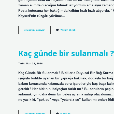
zaman elimde olacağını bilmek istiyordum ama aynı zamanda
Posta kutusuna her baktığımda kalbim hızlı hızlı atıyord
Kayseri’nin rüzgârı yüzüme…
Tebligat
Devamını okuyun
Yorum Bırak
ne
kadar
sürede
gelir
?
Kaç günde bir sulanmalı ?
Tarih: Mart 12, 2026
Kaç Günde Bir Sulanmalı? Bitkilerle Duyusal Bir Bağ Kurma H
ışığıyla birlikte uyanan bir yaprağa bakmak, doğayla bir b
bakım konusunda kafamızda soru işaretleriyle baş başa kalırı
gerekir? Her bitkinin ihtiyaçları farklı mı? Bu soruların peşin
anlamak için daha derin bir bakış açısına sahip olacaksınız. 
ne yazık ki, “çok su” veya “yetersiz su” kullanımı onları öld
Kaç
Devamını okuyun
8 Yorum