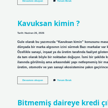
Kapadokya
Devamını okuyun
Yorum Bırak
Kayseri
arası
kaç
kilometre
?
Kavuksan kimin ?
Tarih: Haziran 26, 2026
Gule olarak bu yazımızda “Kavuksan kimin” konusunu masaya
dünyada bir marka algısının izini sürmek Bazı markalar var 
Özellikle sanayi, inşaat ya da üretim tarafında faaliyet gös
da tam olarak böyle bir noktadan doğuyor. İsmi bir şekilde kul
ilanında görülmüş ama arkasındaki yapı netleşmemiş bir ma
üretim, otomotiv ve yan sanayi ekosistemine yakın geçirinc
Kavuksan
Devamını okuyun
Yorum Bırak
kimin
?
Bitmemiş daireye kredi çı