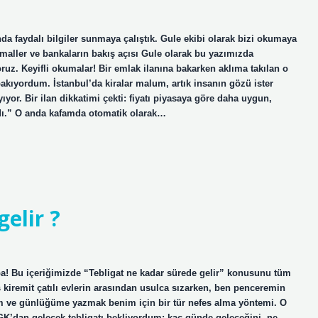
 faydalı bilgiler sunmaya çalıştık. Gule ekibi olarak bizi okumaya
maller ve bankaların bakış açısı Gule olarak bu yazımızda
uz. Keyifli okumalar! Bir emlak ilanına bakarken aklıma takılan o
akıyordum. İstanbul’da kiralar malum, artık insanın gözü ister
or. Bir ilan dikkatimi çekti: fiyatı piyasaya göre daha uygun,
dı.” O anda kafamda otomatik olarak…
elir ?
ba! Bu içeriğimizde “Tebligat ne kadar sürede gelir” konusunu tüm
ş kiremit çatılı evlerin arasından usulca sızarken, ben penceremin
 ve günlüğüme yazmak benim için bir tür nefes alma yöntemi. O
GK’dan gelecek tebligatı bekliyordum; kaç günde geleceğini, ne