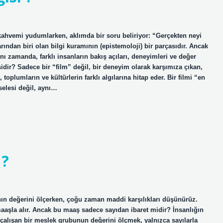
 kahvemi yudumlarken, aklımda bir soru beliriyor: “Gerçekten neyi
rından biri olan bilgi kuramının (epistemoloji) bir parçasıdır. Ancak
nı zamanda, farklı insanların bakış açıları, deneyimleri ve değer
sidir? Sadece bir “film” değil, bir deneyim olarak karşımıza çıkan,
 toplumların ve kültürlerin farklı algılarına hitap eder. Bir filmi “en
selesi değil, aynı…
 ?
anın değerini ölçerken, çoğu zaman maddi karşılıkları düşünürüz.
maaşla alır. Ancak bu maaş sadece sayıdan ibaret midir? İnsanlığın
e çalışan bir meslek grubunun değerini ölçmek, yalnızca sayılarla