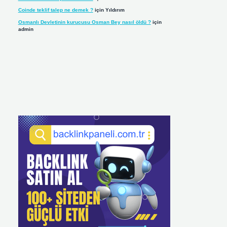
Coinde teklif talep ne demek ?
için
Yıldırım
Osmanlı Devletinin kurucusu Osman Bey nasıl öldü ?
için
admin