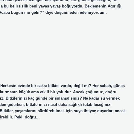
 bu belirsizlik beni yavaş yavaş boğuyordu. Beklemenin Ağırlığı
u. “Acaba bugün mü gelir?” diye düşünmeden edemiyordum.
erkesin evinde bir saksı bitkisi vardır, değil mi? Her sabah, güneş
ağ kurmanın küçük ama etkili bir yoludur. Ancak çoğumuz, doğru
z. Bitkilerinizi kaç günde bir sulamalısınız? Ne kadar su vermek
den giderken, bitkilerinizi nasıl daha sağlıklı tutabileceğinizi
Bitkiler, yaşamlarını sürdürebilmek için suya ihtiyaç duyarlar; ancak
ürebilir. Peki, doğru…