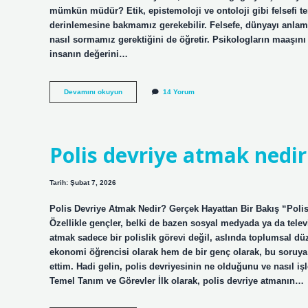
mümkün müdür? Etik, epistemoloji ve ontoloji gibi felsefi
derinlemesine bakmamız gerekebilir. Felsefe, dünyayı anla
nasıl sormamız gerektiğini de öğretir. Psikologların maaşını
insanın değerini…
Psikolog
Devamını okuyun
14 Yorum
kaç
TL
maaş
alır
?
Polis devriye atmak nedir
Tarih: Şubat 7, 2026
Polis Devriye Atmak Nedir? Gerçek Hayattan Bir Bakış “Polis 
Özellikle gençler, belki de bazen sosyal medyada ya da telev
atmak sadece bir polislik görevi değil, aslında toplumsal d
ekonomi öğrencisi olarak hem de bir genç olarak, bu soruya
ettim. Hadi gelin, polis devriyesinin ne olduğunu ve nasıl i
Temel Tanım ve Görevler İlk olarak, polis devriye atmanın…