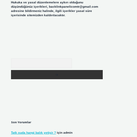
Hukuka ve yasal düzenlemelere aykırı olduğunu
düşündüğünüz içerikleri,
backlinkpanelicomtr@gmail.com
adresine bildirmeniz halinde, ilgili içerikler yasal süre
içerisinde sitemizden kaldırılacaktır.
Arama
Son Yorumlar
Tatlı suda hangi balık yetişir ?
için
admin