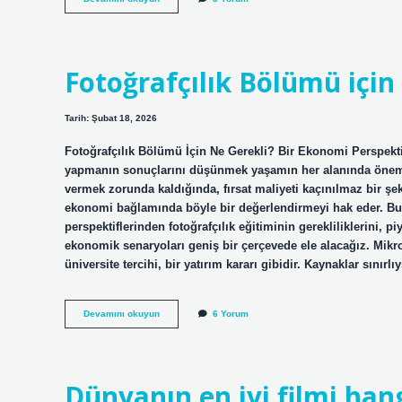
günde
bir
sulanmalı
?
Fotoğrafçılık Bölümü için 
Tarih: Şubat 18, 2026
Fotoğrafçılık Bölümü İçin Ne Gerekli? Bir Ekonomi Perspekti
yapmanın sonuçlarını düşünmek yaşamın her alanında önemlidir
vermek zorunda kaldığında, fırsat maliyeti kaçınılmaz bir şe
ekonomi bağlamında böyle bir değerlendirmeyi hak eder. 
perspektiflerinden fotoğrafçılık eğitiminin gerekliliklerini, 
ekonomik senaryoları geniş bir çerçevede ele alacağız. Mikro
üniversite tercihi, bir yatırım kararı gibidir. Kaynaklar sınırl
Fotoğrafçılık
Devamını okuyun
6 Yorum
Bölümü
için
ne
gerekli
?
Dünyanın en iyi filmi hang