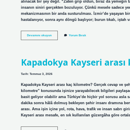
alınacak bir şey değil. “Zaten grip oldun, biraz da yemeğin
insanın siniri gerçekten bozuluyor. Çünkü mesele sadece yem
mekanizmasının bir anda susturulması. İzmir’de yaşayan bir
hastalanıyor, sonra aynı döngü başlıyor; burun tıkalı, iştah 
Hastalıkta
Devamını okuyun
Yorum Bırak
tat
alamama
nasıl
geçer
?
Kapadokya Kayseri arası 
Tarih: Temmuz 3, 2026
Kapadokya Kayseri arası kaç kilometre? Gerçek cevap ve şeh
kilometre” konusunda işinize yarayabilecek bilgileri paylaş
basit geliyor olabilir ama Türkiye’de hiçbir yol sorusu asla
dakika sonra hâlâ dolmuş bekleyen şehir insanı dramına benzi
arası. Ama işin içine yol, rota, hava, trafik ve insan sabrı g
Kayseri arası mesafe, en sık kullanılan güzergâha göre orta