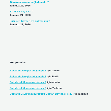
Titanyum tavalar sağlıklı mıdır ?
Temmuz 25, 2026
32 AKTS kaç saat ?
Temmuz 24, 2026
Hızlı tren Kayseri’ye gidiyor mu ?
Temmuz 23, 2026
Son yorumlar
Tatlı suda hangi balık yetişir ?
için
admin
Tatlı suda hangi balık yetişir ?
için
Berfin
Coinde teklif talep ne demek ?
için
admin
Coinde teklif talep ne demek ?
için
Yıldırım
Osmanlı Devletinin kurucusu Osman Bey nasıl öldü ?
için
admin