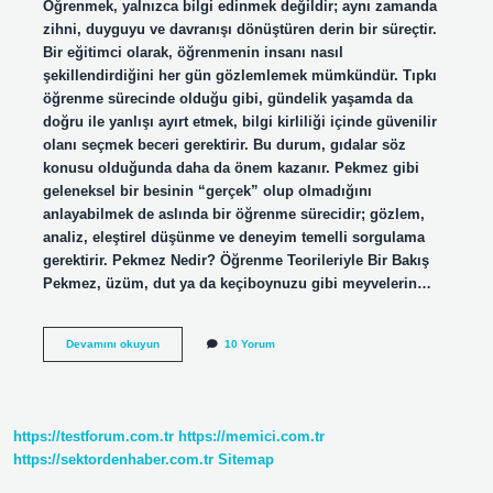
Öğrenmek, yalnızca bilgi edinmek değildir; aynı zamanda
zihni, duyguyu ve davranışı dönüştüren derin bir süreçtir.
Bir eğitimci olarak, öğrenmenin insanı nasıl
şekillendirdiğini her gün gözlemlemek mümkündür. Tıpkı
öğrenme sürecinde olduğu gibi, gündelik yaşamda da
doğru ile yanlışı ayırt etmek, bilgi kirliliği içinde güvenilir
olanı seçmek beceri gerektirir. Bu durum, gıdalar söz
konusu olduğunda daha da önem kazanır. Pekmez gibi
geleneksel bir besinin “gerçek” olup olmadığını
anlayabilmek de aslında bir öğrenme sürecidir; gözlem,
analiz, eleştirel düşünme ve deneyim temelli sorgulama
gerektirir. Pekmez Nedir? Öğrenme Teorileriyle Bir Bakış
Pekmez, üzüm, dut ya da keçiboynuzu gibi meyvelerin…
Pekmezin
Devamını okuyun
10 Yorum
gerçek
olduğu
nasıl
anlaşılır
?
https://testforum.com.tr
https://memici.com.tr
https://sektordenhaber.com.tr
Sitemap