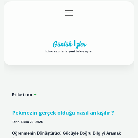
menüyü
Anasayfa
Gizlilik Politikası
Yasal Uyarı
aç
Hakkımızda
Günlük İzler
İlginç satırlarla yeni bakış açısı.
Etiket:
do
Pekmezin gerçek olduğu nasıl anlaşılır ?
Tarih: Ekim 29, 2025
Öğrenmenin Dönüştürücü Gücüyle Doğru Bilgiyi Aramak