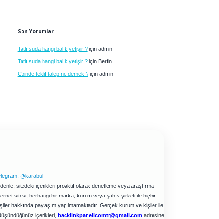
Son Yorumlar
Tatlı suda hangi balık yetişir ?
için
admin
Tatlı suda hangi balık yetişir ?
için
Berfin
Coinde teklif talep ne demek ?
için
admin
elegram: @karabul
enle, sitedeki içerikleri proaktif olarak denetleme veya araştırma
net sitesi, herhangi bir marka, kurum veya şahıs şirketi ile hiçbir
işiler hakkında paylaşım yapılmamaktadır. Gerçek kurum ve kişiler ile
düşündüğünüz içerikleri,
backlinkpanelicomtr@gmail.com
adresine