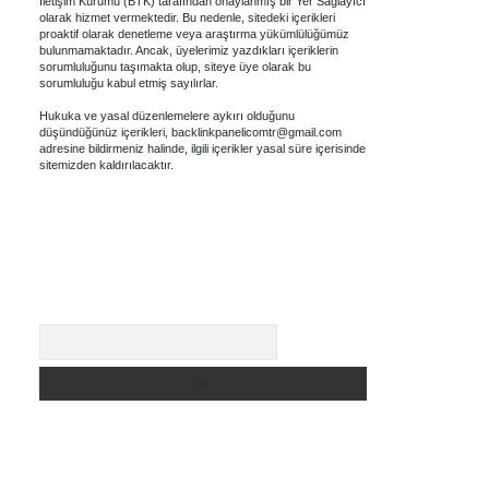
İletişim Kurumu (BTK) tarafından onaylanmış bir Yer Sağlayıcı
olarak hizmet vermektedir. Bu nedenle, sitedeki içerikleri
proaktif olarak denetleme veya araştırma yükümlülüğümüz
bulunmamaktadır. Ancak, üyelerimiz yazdıkları içeriklerin
sorumluluğunu taşımakta olup, siteye üye olarak bu
sorumluluğu kabul etmiş sayılırlar.
Hukuka ve yasal düzenlemelere aykırı olduğunu
düşündüğünüz içerikleri,
backlinkpanelicomtr@gmail.com
adresine bildirmeniz halinde, ilgili içerikler yasal süre içerisinde
sitemizden kaldırılacaktır.
Arama