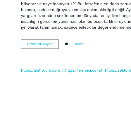
biliyoruz ve neye inanıyoruz?” Bu, felsefenin en derin sorula
bu soru, sadece doğruyu ve yanlışı anlamakla ilgili değil. A
yargıları üzerinden şekillenen bir dünyada, en iyi film hangi
insanlığın görsel bir yansıması olan bu eser; farklı bireylerin,
iyi” olarak tanımlamak, sadece estetik bir değerlendirme me
Dünyanın
Devamını okuyun
10 Yorum
en
iyi
filmi
hangisi
?
https://testforum.com.tr
https://memici.com.tr
https://sekto