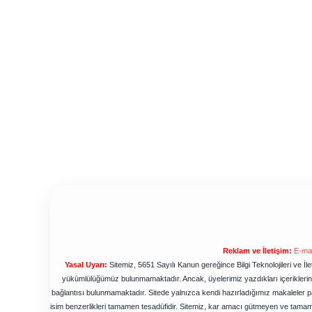
Reklam ve İletişim:
E-mai
Yasal Uyarı:
Sitemiz, 5651 Sayılı Kanun gereğince Bilgi Teknolojileri ve İ
yükümlülüğümüz bulunmamaktadır. Ancak, üyelerimiz yazdıkları içeriklerin s
bağlantısı bulunmamaktadır. Sitede yalnızca kendi hazırladığımız makaleler pa
isim benzerlikleri tamamen tesadüfidir. Sitemiz, kar amacı gütmeyen ve tamam