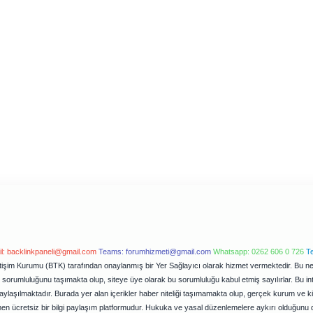
l:
backlinkpaneli@gmail.com
Teams:
forumhizmeti@gmail.com
Whatsapp: 0262 606 0 726
T
letişim Kurumu (BTK) tarafından onaylanmış bir Yer Sağlayıcı olarak hizmet vermektedir. Bu ned
orumluluğunu taşımakta olup, siteye üye olarak bu sorumluluğu kabul etmiş sayılırlar. Bu inter
ylaşılmaktadır. Burada yer alan içerikler haber niteliği taşımamakta olup, gerçek kurum ve k
en ücretsiz bir bilgi paylaşım platformudur. Hukuka ve yasal düzenlemelere aykırı olduğunu 