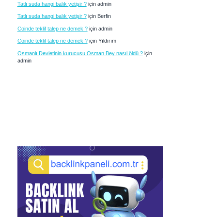
Tatlı suda hangi balık yetişir ?
için
admin
Tatlı suda hangi balık yetişir ?
için
Berfin
Coinde teklif talep ne demek ?
için
admin
Coinde teklif talep ne demek ?
için
Yıldırım
Osmanlı Devletinin kurucusu Osman Bey nasıl öldü ?
için
admin