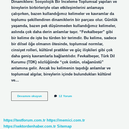
Dinamiklere: Sosyolojik Bir İnceleme Toplumsal yapıları ve
bireylerin birbirleriyle olan etkileşimlerini anlamaya
çalışırken, bazen kullandığımız kelimeler ve kavramlar da
toplumu şekillendiren dinamiklerin bir parçası olur. Günlük
yaşamda, bazen pek düşünmeden kullandığımız kelimeler,
aslında çok daha derin anlamlar taşır. “Fevkalbeşer” gibi
bir kelime de işte bu türden bir terimdir. Bu kelime, sadece
bir dilsel öğe olmanın ötesinde, toplumsal normlar,
cinsiyet rolleri, kültürel pratikler ve güç ilişkileri gibi çok
daha geniş kavramlarla bağlantılıdır. Fevkalbeşer, Türk Dil
Kurumu (TDK) sözlüğünde “çok üstün, olağanüstü”
anlamına gelir. Ancak bu kelimenin taşıdığı anlamlar ve
toplumsal algılar, bireylerin içinde bulundukları kültürel
ve…
Fevkalbeşer
Devamını okuyun
12 Yorum
nedir
TDK
?
https://testforum.com.tr
https://memici.com.tr
https://sektordenhaber.com.tr
Sitemap