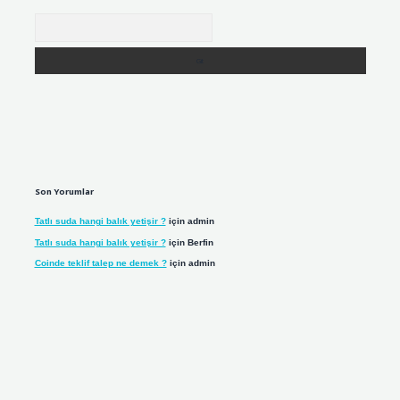
Arama
Son Yorumlar
Tatlı suda hangi balık yetişir ?
için
admin
Tatlı suda hangi balık yetişir ?
için
Berfin
Coinde teklif talep ne demek ?
için
admin