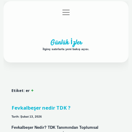
menüyü
Anasayfa
Gizlilik Politikası
Yasal Uyarı
aç
Hakkımızda
Günlük İzler
İlginç satırlarla yeni bakış açısı.
Etiket:
er
Fevkalbeşer nedir TDK ?
Tarih: Şubat 13, 2026
Fevkalbeşer Nedir? TDK Tanımından Toplumsal