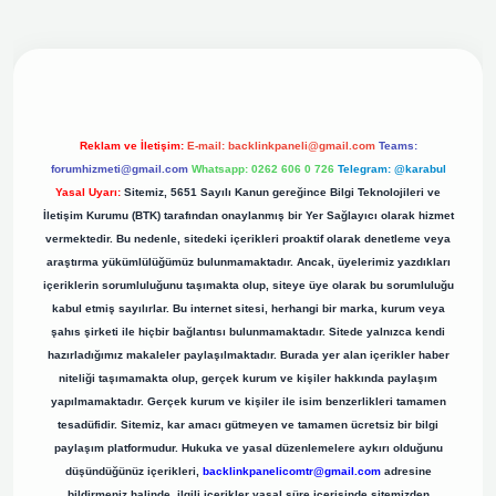
ş adresi
Reklam ve İletişim:
E-mail:
backlinkpaneli@gmail.com
Teams:
forumhizmeti@gmail.com
Whatsapp: 0262 606 0 726
Telegram: @karabul
Yasal Uyarı:
Sitemiz, 5651 Sayılı Kanun gereğince Bilgi Teknolojileri ve
İletişim Kurumu (BTK) tarafından onaylanmış bir Yer Sağlayıcı olarak hizmet
vermektedir. Bu nedenle, sitedeki içerikleri proaktif olarak denetleme veya
araştırma yükümlülüğümüz bulunmamaktadır. Ancak, üyelerimiz yazdıkları
içeriklerin sorumluluğunu taşımakta olup, siteye üye olarak bu sorumluluğu
kabul etmiş sayılırlar. Bu internet sitesi, herhangi bir marka, kurum veya
şahıs şirketi ile hiçbir bağlantısı bulunmamaktadır. Sitede yalnızca kendi
hazırladığımız makaleler paylaşılmaktadır. Burada yer alan içerikler haber
niteliği taşımamakta olup, gerçek kurum ve kişiler hakkında paylaşım
yapılmamaktadır. Gerçek kurum ve kişiler ile isim benzerlikleri tamamen
tesadüfidir. Sitemiz, kar amacı gütmeyen ve tamamen ücretsiz bir bilgi
paylaşım platformudur. Hukuka ve yasal düzenlemelere aykırı olduğunu
düşündüğünüz içerikleri,
backlinkpanelicomtr@gmail.com
adresine
bildirmeniz halinde, ilgili içerikler yasal süre içerisinde sitemizden