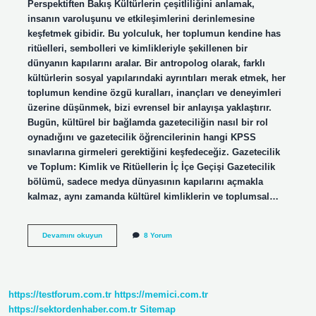
Perspektiften Bakış Kültürlerin çeşitliliğini anlamak,
insanın varoluşunu ve etkileşimlerini derinlemesine
keşfetmek gibidir. Bu yolculuk, her toplumun kendine has
ritüelleri, sembolleri ve kimlikleriyle şekillenen bir
dünyanın kapılarını aralar. Bir antropolog olarak, farklı
kültürlerin sosyal yapılarındaki ayrıntıları merak etmek, her
toplumun kendine özgü kuralları, inançları ve deneyimleri
üzerine düşünmek, bizi evrensel bir anlayışa yaklaştırır.
Bugün, kültürel bir bağlamda gazeteciliğin nasıl bir rol
oynadığını ve gazetecilik öğrencilerinin hangi KPSS
sınavlarına girmeleri gerektiğini keşfedeceğiz. Gazetecilik
ve Toplum: Kimlik ve Ritüellerin İç İçe Geçişi Gazetecilik
bölümü, sadece medya dünyasının kapılarını açmakla
kalmaz, aynı zamanda kültürel kimliklerin ve toplumsal…
Gazetecilik
Devamını okuyun
8 Yorum
Bölümü
Hangi
kpss’ye
girer
?
https://testforum.com.tr
https://memici.com.tr
https://sektordenhaber.com.tr
Sitemap