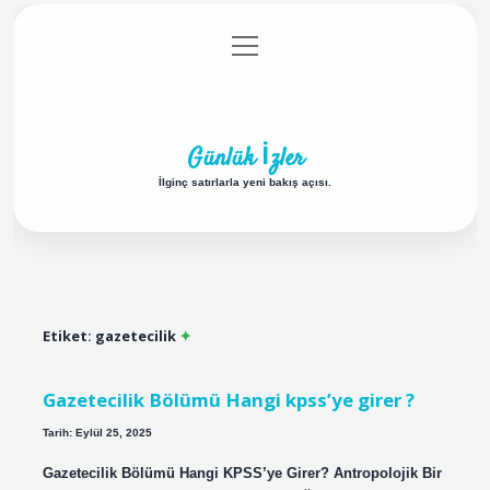
menüyü
Anasayfa
Gizlilik Politikası
Yasal Uyarı
aç
Hakkımızda
Günlük İzler
İlginç satırlarla yeni bakış açısı.
Etiket:
gazetecilik
Gazetecilik Bölümü Hangi kpss’ye girer ?
Tarih: Eylül 25, 2025
Gazetecilik Bölümü Hangi KPSS’ye Girer? Antropolojik Bir