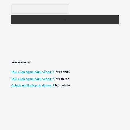
Arama
Son Yorumlar
Tatlı suda hangi balık yetişir ?
için
admin
Tatlı suda hangi balık yetişir ?
için
Berfin
Coinde teklif talep ne demek ?
için
admin