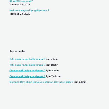
32 AKTS kaç saat ?
Temmuz 24, 2026
Hızlı tren Kayseri’ye gidiyor mu ?
Temmuz 23, 2026
Son yorumlar
Tatlı suda hangi balık yetişir ?
için
admin
Tatlı suda hangi balık yetişir ?
için
Berfin
Coinde teklif talep ne demek ?
için
admin
Coinde teklif talep ne demek ?
için
Yıldırım
Osmanlı Devletinin kurucusu Osman Bey nasıl öldü ?
için
admin