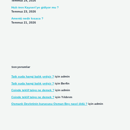
Temmuz 24, 2026
Hızlı tren Kayseri’ye gidiyor mu ?
Temmuz 23, 2026
Amentü nedir kısaca ?
Temmuz 21, 2026
Son yorumlar
Tatlı suda hangi balık yetişir ?
için
admin
Tatlı suda hangi balık yetişir ?
için
Berfin
Coinde teklif talep ne demek ?
için
admin
Coinde teklif talep ne demek ?
için
Yıldırım
Osmanlı Devletinin kurucusu Osman Bey nasıl öldü ?
için
admin