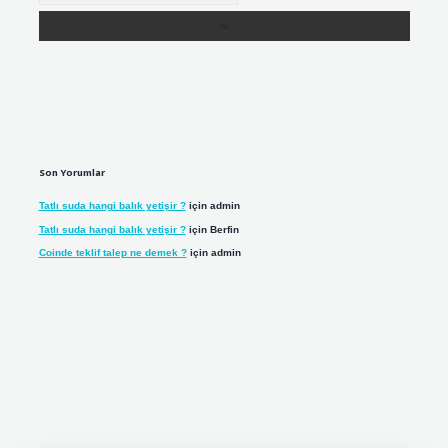
Son Yorumlar
Tatlı suda hangi balık yetişir ?
için
admin
Tatlı suda hangi balık yetişir ?
için
Berfin
Coinde teklif talep ne demek ?
için
admin
iş adresi