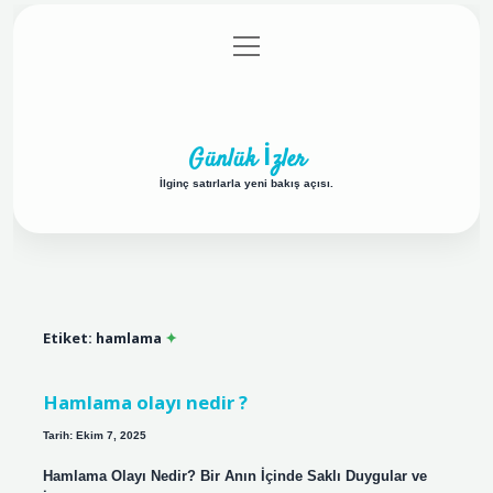
menüyü
Anasayfa
Gizlilik Politikası
Yasal Uyarı
aç
Hakkımızda
Günlük İzler
İlginç satırlarla yeni bakış açısı.
Etiket:
hamlama
Hamlama olayı nedir ?
Tarih: Ekim 7, 2025
Hamlama Olayı Nedir? Bir Anın İçinde Saklı Duygular ve