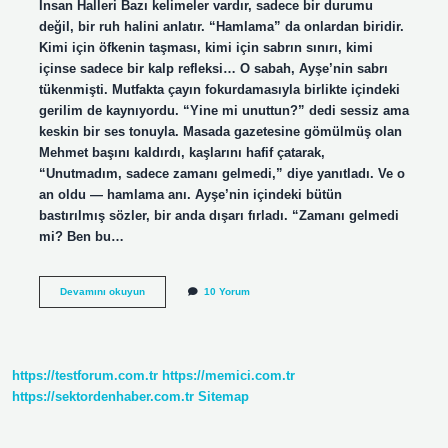
İnsan Halleri Bazı kelimeler vardır, sadece bir durumu
değil, bir ruh halini anlatır. “Hamlama” da onlardan biridir.
Kimi için öfkenin taşması, kimi için sabrın sınırı, kimi
içinse sadece bir kalp refleksi… O sabah, Ayşe’nin sabrı
tükenmişti. Mutfakta çayın fokurdamasıyla birlikte içindeki
gerilim de kaynıyordu. “Yine mi unuttun?” dedi sessiz ama
keskin bir ses tonuyla. Masada gazetesine gömülmüş olan
Mehmet başını kaldırdı, kaşlarını hafif çatarak,
“Unutmadım, sadece zamanı gelmedi,” diye yanıtladı. Ve o
an oldu — hamlama anı. Ayşe’nin içindeki bütün
bastırılmış sözler, bir anda dışarı fırladı. “Zamanı gelmedi
mi? Ben bu…
Hamlama
Devamını okuyun
10 Yorum
olayı
nedir
?
https://testforum.com.tr
https://memici.com.tr
https://sektordenhaber.com.tr
Sitemap