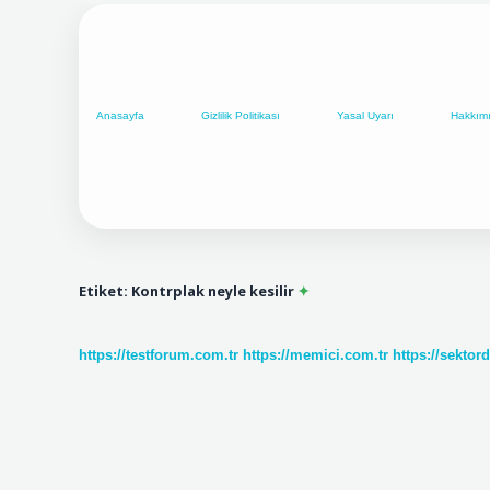
Anasayfa
Gizlilik Politikası
Yasal Uyarı
Hakkım
Etiket:
Kontrplak neyle kesilir
https://testforum.com.tr
https://memici.com.tr
https://sektor