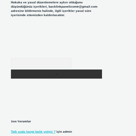
Hukuka ve yasal düzenlemelere aykırı olduğunu
düşündüğünüz içerikleri,
backlinkpanelicomtr@gmail.com
adresine bildirmeniz halinde, ilgili içerikler yasal süre
içerisinde sitemizden kaldırılacaktır.
Arama
Son Yorumlar
Tatlı suda hangi balık yetişir ?
için
admin