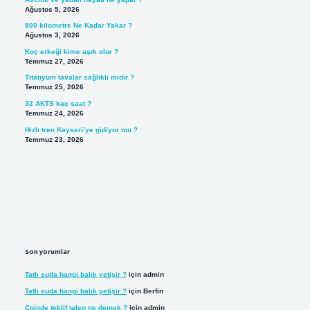
Ağustos 5, 2026
800 kilometre Ne Kadar Yakar ?
Ağustos 3, 2026
Koç erkeği kime aşık olur ?
Temmuz 27, 2026
Titanyum tavalar sağlıklı mıdır ?
Temmuz 25, 2026
32 AKTS kaç saat ?
Temmuz 24, 2026
Hızlı tren Kayseri’ye gidiyor mu ?
Temmuz 23, 2026
Son yorumlar
Tatlı suda hangi balık yetişir ?
için
admin
Tatlı suda hangi balık yetişir ?
için
Berfin
Coinde teklif talep ne demek ?
için
admin