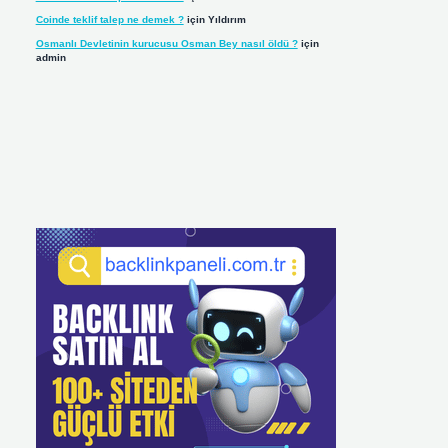
Coinde teklif talep ne demek ?
için
Yıldırım
Osmanlı Devletinin kurucusu Osman Bey nasıl öldü ?
için
admin