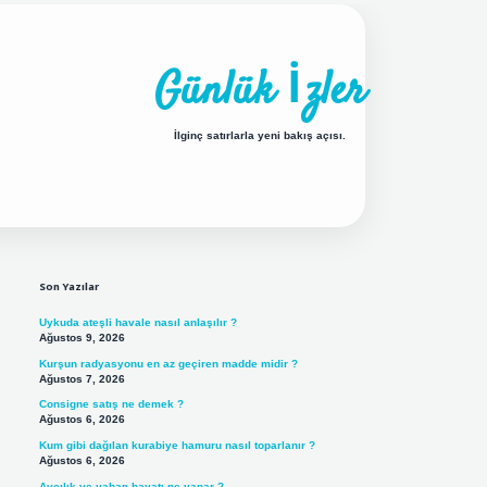
Günlük İzler
İlginç satırlarla yeni bakış açısı.
Sidebar
ilbet yeni giriş adresi
Son Yazılar
Uykuda ateşli havale nasıl anlaşılır ?
Ağustos 9, 2026
Kurşun radyasyonu en az geçiren madde midir ?
Ağustos 7, 2026
Consigne satış ne demek ?
Ağustos 6, 2026
Kum gibi dağılan kurabiye hamuru nasıl toparlanır ?
Ağustos 6, 2026
Avcılık ve yaban hayatı ne yapar ?