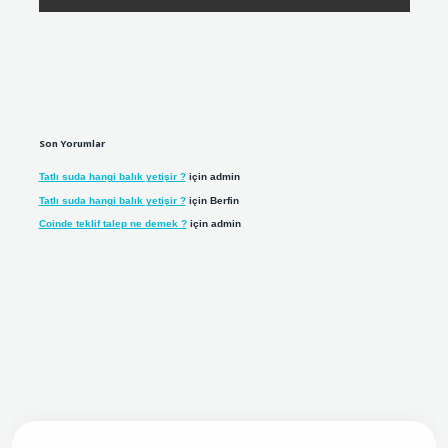
Son Yorumlar
Tatlı suda hangi balık yetişir ?
için
admin
Tatlı suda hangi balık yetişir ?
için
Berfin
Coinde teklif talep ne demek ?
için
admin
giriş adresi