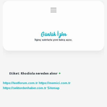
menüyü
Anasayfa
Gizlilik Politikası
Yasal Uyarı
aç
Hakkımızda
Günlük İzler
İlginç satırlarla yeni bakış açısı.
Etiket:
Rhodiola nereden alınır
https://testforum.com.tr
https://memici.com.tr
https://sektordenhaber.com.tr
Sitemap