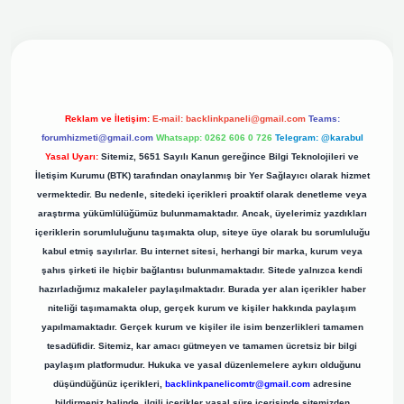
iş adresi
Reklam ve İletişim:
E-mail:
backlinkpaneli@gmail.com
Teams:
forumhizmeti@gmail.com
Whatsapp: 0262 606 0 726
Telegram: @karabul
Yasal Uyarı:
Sitemiz, 5651 Sayılı Kanun gereğince Bilgi Teknolojileri ve
İletişim Kurumu (BTK) tarafından onaylanmış bir Yer Sağlayıcı olarak hizmet
vermektedir. Bu nedenle, sitedeki içerikleri proaktif olarak denetleme veya
araştırma yükümlülüğümüz bulunmamaktadır. Ancak, üyelerimiz yazdıkları
içeriklerin sorumluluğunu taşımakta olup, siteye üye olarak bu sorumluluğu
kabul etmiş sayılırlar. Bu internet sitesi, herhangi bir marka, kurum veya
şahıs şirketi ile hiçbir bağlantısı bulunmamaktadır. Sitede yalnızca kendi
hazırladığımız makaleler paylaşılmaktadır. Burada yer alan içerikler haber
niteliği taşımamakta olup, gerçek kurum ve kişiler hakkında paylaşım
yapılmamaktadır. Gerçek kurum ve kişiler ile isim benzerlikleri tamamen
tesadüfidir. Sitemiz, kar amacı gütmeyen ve tamamen ücretsiz bir bilgi
paylaşım platformudur. Hukuka ve yasal düzenlemelere aykırı olduğunu
düşündüğünüz içerikleri,
backlinkpanelicomtr@gmail.com
adresine
bildirmeniz halinde, ilgili içerikler yasal süre içerisinde sitemizden