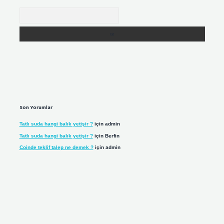
Arama
Son Yorumlar
Tatlı suda hangi balık yetişir ?
için
admin
Tatlı suda hangi balık yetişir ?
için
Berfin
Coinde teklif talep ne demek ?
için
admin