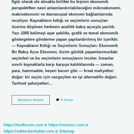
figür olarak ele almakla birlikte bu kişinin ekonomik
perspektiften nasıl anlamlandırılabileceğini mikroekonomi,
makroekonomi ve davranışsal ekonomi bağlamlarında
inceliyor. Kaynakların kıtlığı ve seçimlerin sonuçları
üzerine düşünen herkesin analitik bakış açısıyla yazıldı.
Yazı 1000 kelimeyi aşar şekilde, grafik ve temel ekonomik
göstergelere gönderme yapan yapılandırılmış bir içeriktir.
— Kaynakların Kıtlığı ve Seçimlerin Sonuçları: Ekonomik
Bir Bakış Açısı Ekonomi, bizim günlük yaşamlarımızdaki
seçimleri ve bu seçimlerin sonuçlarını inceler. İnsanlar
sınırlı kaynaklarla karşı karşıya kaldıklarında — zaman,
para, hammadde, beşeri beceri gibi — fırsat maliyetleri
doğar: bir seçim için vazgeçilen en iyi alternatifin değeri.
Tarihsel şahsiyetleri…
Hüsrev-
Devamını okuyun
6 Yorum
i
Rum
kimdir
?
https://testforum.com.tr
https://memici.com.tr
https://sektordenhaber.com.tr
Sitemap