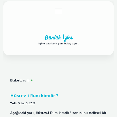
menüyü
Anasayfa
Gizlilik Politikası
Yasal Uyarı
aç
Hakkımızda
Günlük İzler
İlginç satırlarla yeni bakış açısı.
Etiket:
rum
Hüsrev-i Rum kimdir ?
Tarih: Şubat 3, 2026
Aşağıdaki yazı, Hüsrev‑i Rum kimdir? sorusunu tarihsel bir