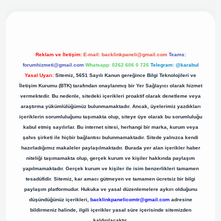
riş adresi
Reklam ve İletişim:
E-mail:
backlinkpaneli@gmail.com
Teams:
forumhizmeti@gmail.com
Whatsapp: 0262 606 0 726
Telegram: @karabul
Yasal Uyarı:
Sitemiz, 5651 Sayılı Kanun gereğince Bilgi Teknolojileri ve
İletişim Kurumu (BTK) tarafından onaylanmış bir Yer Sağlayıcı olarak hizmet
vermektedir. Bu nedenle, sitedeki içerikleri proaktif olarak denetleme veya
araştırma yükümlülüğümüz bulunmamaktadır. Ancak, üyelerimiz yazdıkları
içeriklerin sorumluluğunu taşımakta olup, siteye üye olarak bu sorumluluğu
kabul etmiş sayılırlar. Bu internet sitesi, herhangi bir marka, kurum veya
şahıs şirketi ile hiçbir bağlantısı bulunmamaktadır. Sitede yalnızca kendi
hazırladığımız makaleler paylaşılmaktadır. Burada yer alan içerikler haber
niteliği taşımamakta olup, gerçek kurum ve kişiler hakkında paylaşım
yapılmamaktadır. Gerçek kurum ve kişiler ile isim benzerlikleri tamamen
tesadüfidir. Sitemiz, kar amacı gütmeyen ve tamamen ücretsiz bir bilgi
paylaşım platformudur. Hukuka ve yasal düzenlemelere aykırı olduğunu
düşündüğünüz içerikleri,
backlinkpanelicomtr@gmail.com
adresine
bildirmeniz halinde, ilgili içerikler yasal süre içerisinde sitemizden
kaldırılacaktır.