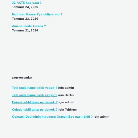
32 AKTS kaç saat ?
Temmuz 24, 2026
Hızlı tren Kayseri’ye gidiyor mu ?
Temmuz 23, 2026
Amentü nedir kısaca ?
Temmuz 21, 2026
Son yorumlar
Tatlı suda hangi balık yetişir ?
için
admin
Tatlı suda hangi balık yetişir ?
için
Berfin
Coinde teklif talep ne demek ?
için
admin
Coinde teklif talep ne demek ?
için
Yıldırım
Osmanlı Devletinin kurucusu Osman Bey nasıl öldü ?
için
admin