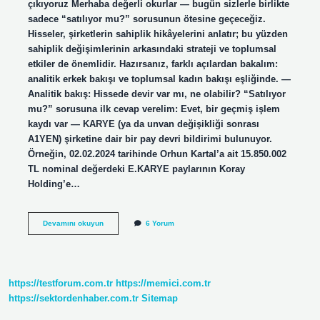
çıkıyoruz Merhaba değerli okurlar — bugün sizlerle birlikte
sadece “satılıyor mu?” sorusunun ötesine geçeceğiz.
Hisseler, şirketlerin sahiplik hikâyelerini anlatır; bu yüzden
sahiplik değişimlerinin arkasındaki strateji ve toplumsal
etkiler de önemlidir. Hazırsanız, farklı açılardan bakalım:
analitik erkek bakışı ve toplumsal kadın bakışı eşliğinde. —
Analitik bakış: Hissede devir var mı, ne olabilir? “Satılıyor
mu?” sorusuna ilk cevap verelim: Evet, bir geçmiş işlem
kaydı var — KARYE (ya da unvan değişikliği sonrası
A1YEN) şirketine dair bir pay devri bildirimi bulunuyor.
Örneğin, 02.02.2024 tarihinde Orhun Kartal’a ait 15.850.002
TL nominal değerdeki E.KARYE paylarının Koray
Holding’e…
KARYE
Devamını okuyun
6 Yorum
satılıyor
mu
?
https://testforum.com.tr
https://memici.com.tr
https://sektordenhaber.com.tr
Sitemap