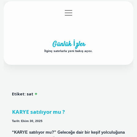
menüyü
Anasayfa
Gizlilik Politikası
Yasal Uyarı
aç
Hakkımızda
Günlük İzler
İlginç satırlarla yeni bakış açısı.
Etiket:
sat
KARYE satılıyor mu ?
Tarih: Ekim 30, 2025
“KARYE satılıyor mu?” Geleceğe dair bir keşif yolculuğuna