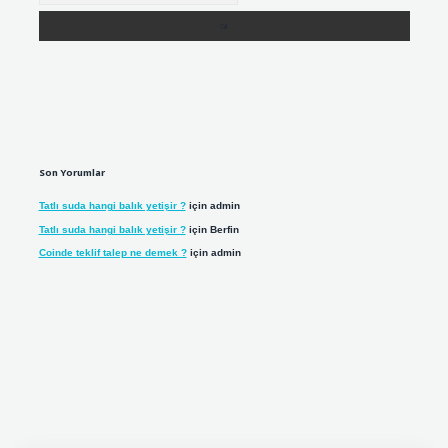
Son Yorumlar
Tatlı suda hangi balık yetişir ?
için
admin
Tatlı suda hangi balık yetişir ?
için
Berfin
Coinde teklif talep ne demek ?
için
admin
 adresi