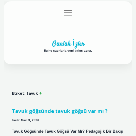
menüyü
Anasayfa
Gizlilik Politikası
Yasal Uyarı
aç
Hakkımızda
Günlük İzler
İlginç satırlarla yeni bakış açısı.
Etiket:
tavuk
Tavuk göğsünde tavuk göğsü var mı ?
Tarih: Mart 3, 2026
Tavuk Göğsünde Tavuk Göğsü Var Mı? Pedagojik Bir Bakış