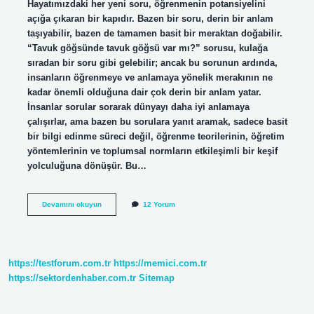
Hayatımızdaki her yeni soru, öğrenmenin potansiyelini
açığa çıkaran bir kapıdır. Bazen bir soru, derin bir anlam
taşıyabilir, bazen de tamamen basit bir meraktan doğabilir.
“Tavuk göğsünde tavuk göğsü var mı?” sorusu, kulağa
sıradan bir soru gibi gelebilir; ancak bu sorunun ardında,
insanların öğrenmeye ve anlamaya yönelik merakının ne
kadar önemli olduğuna dair çok derin bir anlam yatar.
İnsanlar sorular sorarak dünyayı daha iyi anlamaya
çalışırlar, ama bazen bu sorulara yanıt aramak, sadece basit
bir bilgi edinme süreci değil, öğrenme teorilerinin, öğretim
yöntemlerinin ve toplumsal normların etkileşimli bir keşif
yolculuğuna dönüşür. Bu…
Tavuk
Devamını okuyun
12 Yorum
göğsünde
tavuk
göğsü
var
mı
https://testforum.com.tr
https://memici.com.tr
?
https://sektordenhaber.com.tr
Sitemap