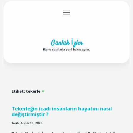
menüyü
Anasayfa
Gizlilik Politikası
Yasal Uyarı
aç
Hakkımızda
Günlük İzler
İlginç satırlarla yeni bakış açısı.
Etiket:
tekerle
Tekerleğin icadı insanların hayatını nasıl
değiştirmiştir ?
Tarih: Aralık 13, 2025