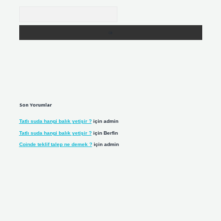
Arama
Son Yorumlar
Tatlı suda hangi balık yetişir ?
için
admin
Tatlı suda hangi balık yetişir ?
için
Berfin
Coinde teklif talep ne demek ?
için
admin