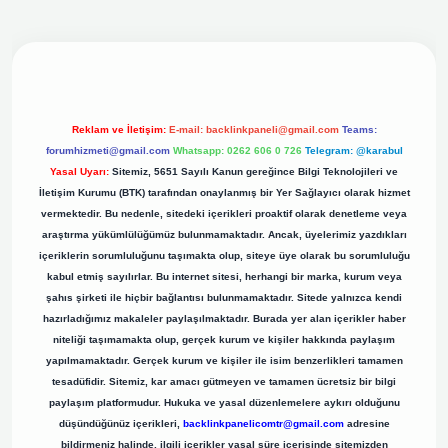
bet yeni giriş adresi
Reklam ve İletişim:
E-mail:
backlinkpaneli@gmail.com
Teams:
forumhizmeti@gmail.com
Whatsapp: 0262 606 0 726
Telegram: @karabul
Yasal Uyarı:
Sitemiz, 5651 Sayılı Kanun gereğince Bilgi Teknolojileri ve
İletişim Kurumu (BTK) tarafından onaylanmış bir Yer Sağlayıcı olarak hizmet
vermektedir. Bu nedenle, sitedeki içerikleri proaktif olarak denetleme veya
araştırma yükümlülüğümüz bulunmamaktadır. Ancak, üyelerimiz yazdıkları
içeriklerin sorumluluğunu taşımakta olup, siteye üye olarak bu sorumluluğu
kabul etmiş sayılırlar. Bu internet sitesi, herhangi bir marka, kurum veya
şahıs şirketi ile hiçbir bağlantısı bulunmamaktadır. Sitede yalnızca kendi
hazırladığımız makaleler paylaşılmaktadır. Burada yer alan içerikler haber
niteliği taşımamakta olup, gerçek kurum ve kişiler hakkında paylaşım
yapılmamaktadır. Gerçek kurum ve kişiler ile isim benzerlikleri tamamen
tesadüfidir. Sitemiz, kar amacı gütmeyen ve tamamen ücretsiz bir bilgi
paylaşım platformudur. Hukuka ve yasal düzenlemelere aykırı olduğunu
düşündüğünüz içerikleri,
backlinkpanelicomtr@gmail.com
adresine
bildirmeniz halinde, ilgili içerikler yasal süre içerisinde sitemizden