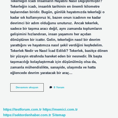
Tekerleğin İcadı İnsanların Hayatını Nasıl Değiştirmiştir?
Tekerleğin icadı, insanlık tarihinin en önemli kilometre
taşlarından biridir. Bugün, günlük hayatımızda tekerleği o
kadar sık kullanıyoruz ki, bazen onun icadının ne kadar
devrimci bir adım olduğunu unuturuz. Ancak tekerlek,
sadece bir taşıma aracı değil, aynı zamanda toplumların
gelişimini hızlandıran, insan yaşamını her açıdan
dönüştüren bir icattır. Gelin, tekerleğin nasıl bir devrim
yarattığını ve hayatımıza nasıl şekil verdiğini keşfedelim.
Tekerlek Nedir ve Nasıl İcad Edildi? Tekerlek, basitçe dönen
bir yüzeyin etrafında hareket eden bir nesnedir. İlk başta
taşımacılığı kolaylaştırmak için düşünülmüş olsa da,
zamanla mühendislikte, sanayide, ulaşımda ve hatta
eğlencede devrim yaratacak bir araç…
Tekerleğin
Devamını okuyun
8 Yorum
icadı
insanların
hayatını
nasıl
değiştirmiştir
https://testforum.com.tr
https://memici.com.tr
?
https://sektordenhaber.com.tr
Sitemap