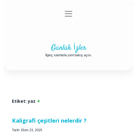
menüyü
Anasayfa
Gizlilik Politikası
Yasal Uyarı
aç
Hakkımızda
Günlük İzler
İlginç satırlarla yeni bakış açısı.
Etiket:
yaz
Kaligrafi çeşitleri nelerdir ?
Tarih: Ekim 23, 2025