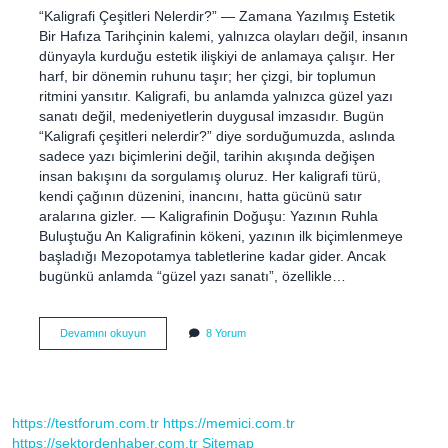
“Kaligrafi Çeşitleri Nelerdir?” — Zamana Yazılmış Estetik
Bir Hafıza Tarihçinin kalemi, yalnızca olayları değil, insanın
dünyayla kurduğu estetik ilişkiyi de anlamaya çalışır. Her
harf, bir dönemin ruhunu taşır; her çizgi, bir toplumun
ritmini yansıtır. Kaligrafi, bu anlamda yalnızca güzel yazı
sanatı değil, medeniyetlerin duygusal imzasıdır. Bugün
“Kaligrafi çeşitleri nelerdir?” diye sorduğumuzda, aslında
sadece yazı biçimlerini değil, tarihin akışında değişen
insan bakışını da sorgulamış oluruz. Her kaligrafi türü,
kendi çağının düzenini, inancını, hatta gücünü satır
aralarına gizler. — Kaligrafinin Doğuşu: Yazının Ruhla
Buluştuğu An Kaligrafinin kökeni, yazının ilk biçimlenmeye
başladığı Mezopotamya tabletlerine kadar gider. Ancak
bugünkü anlamda “güzel yazı sanatı”, özellikle…
Kaligrafi
Devamını okuyun
8 Yorum
çeşitleri
nelerdir
?
https://testforum.com.tr
https://memici.com.tr
https://sektordenhaber.com.tr
Sitemap