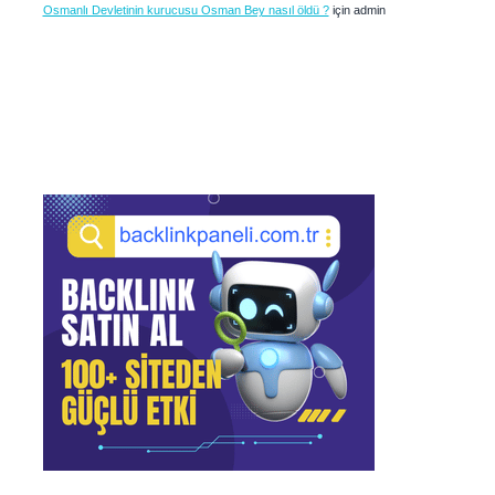
Osmanlı Devletinin kurucusu Osman Bey nasıl öldü ?
için
admin