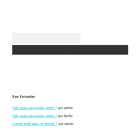
Arama
Son Yorumlar
Tatlı suda hangi balık yetişir ?
için
admin
Tatlı suda hangi balık yetişir ?
için
Berfin
Coinde teklif talep ne demek ?
için
admin