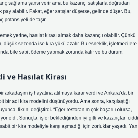
zanç sağlama şansı verir ama bu kazanç, satışlarla doğrudan
k pay alabilir. Fakat, eğer satışlar düşerse, gelir de düşer. Bu,
 potansiyeli de taşır.
 ödemek yerine, hasılat kirası almak daha kazançlı olabilir. Çünkü
, düşük sezonda ise kira yükü azalır. Bu esneklik, işletmecilere
ezonda bile sabit ödeme yapmak zorunda kalır ve bu durum,
 ve Hasılat Kirası
bir arkadaşım iş hayatına atılmaya karar verdi ve Ankara’da bir
it bir adi kira modelini düşünüyordu. Ama sonra, karşılaştığı
uyunca, fikrini değiştirdi. “Eğer restoranım çok başarılı olursa,
yöneldi. Sonuçta, işler beklediğinden iyi gitti ve kazançları cidd
 sabit bir kira modeliyle karşılaşmadığı için zorluklar yaşadı. Yani