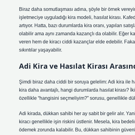
Biraz daha somutlaşması adına, şöyle bir örnek vereyim:
işletmeciye uyguladığı kira modeli, hasılat kirası. Kaf
artıyor. Hatta, bazı durumlarda kira oranı, yapılan satışl
olabilir ama aynı zamanda kazançlı da olabilir. Eğer ka
veren hem de kiracı ciddi kazançlar elde edebilir. Fakat,
sıkıntılar yaşayabilir.
Adi Kira ve Hasılat Kirası Arasın
Şimdi biraz daha ciddi bir soruya gelelim: Adi kira ile 
kira daha avantajlı, hangi durumlarda hasılat kirası? İki
özellikle “hangisini seçmeliyim?” sorusu, genellikle dük
Adi kirada, dükkan sahibi her ay sabit bir gelir alır. Yan
kiracı genellikle işin riskini üstlenir. Mesela, kira be
ödemek zorunda kalabilir. Bu, dükkan sahibinin güven