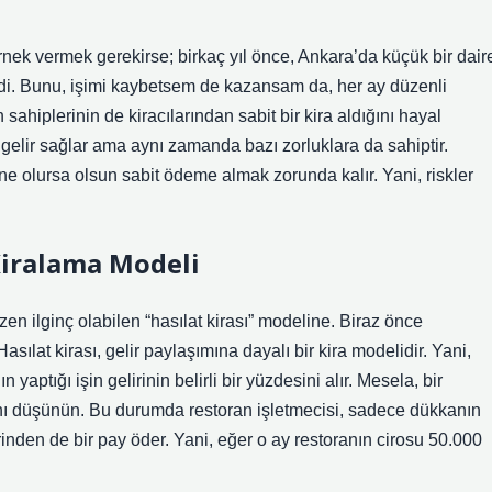
rnek vermek gerekirse; birkaç yıl önce, Ankara’da küçük bir dair
L idi. Bunu, işimi kaybetsem de kazansam da, her ay düzenli
hiplerinin de kiracılarından sabit bir kira aldığını hayal
r gelir sağlar ama aynı zamanda bazı zorluklara da sahiptir.
 ne olursa olsun sabit ödeme almak zorunda kalır. Yani, riskler
 Kiralama Modeli
en ilginç olabilen “hasılat kirası” modeline. Biraz önce
Hasılat kirası, gelir paylaşımına dayalı bir kira modelidir. Yani,
 yaptığı işin gelirinin belirli bir yüzdesini alır. Mesela, bir
ğını düşünün. Bu durumda restoran işletmecisi, sadece dükkanın
zerinden de bir pay öder. Yani, eğer o ay restoranın cirosu 50.000