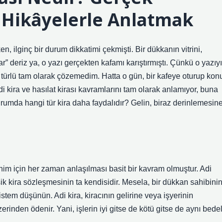
 Hikâyelerle Anlatmak
, ilginç bir durum dikkatimi çekmişti. Bir dükkanın vitrini,
ar” deriz ya, o yazı gerçekten kafamı karıştırmıştı. Çünkü o yazıyı
bir türlü tam olarak çözemedim. Hatta o gün, bir kafeye oturup kon
i kira ve hasılat kirası kavramlarını tam olarak anlamıyor, buna
rumda hangi tür kira daha faydalıdır? Gelin, biraz derinlemesin
nim için her zaman anlaşılması basit bir kavram olmuştur. Adi
sik kira sözleşmesinin ta kendisidir. Mesela, bir dükkan sahibinin
sistem düşünün. Adi kira, kiracının gelirine veya işyerinin
erinden ödenir. Yani, işlerin iyi gitse de kötü gitse de aynı bedel