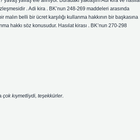
r ? yavaş yavaş ele alınıyor. Buradaki yaklaşım Adi kira ve hasıla
özleşmesidir . Adi kira . BK’nun 248-269 maddeleri arasında
ir malın belli bir ücret karşılığı kullanma hakkının bir başkasına
anma hakkı söz konusudur. Hasılat kirası . BK’nun 270-298
ma
çok kıymetliydi, teşekkürler
.