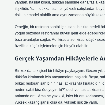
yandan, hasılat kirası, dükkan sahibine daha fazla ka
ilişkilidir. Yani, dükkan sahibi, yüksek satışlardan büyü
riskli bir model olabilir ama aynı zamanda büyük kazanç
Örneğin, bir restoran sahibi için, sabit bir kira bedeli
yoğun sezonda restoranlar büyük gelir elde edebilirken
bazı avantajlar sağlar. Adi kirada ise, kiracı düşük s
özellikle küçük işletmeler için bir yük olabilir.
Gerçek Yaşamdan Hikâyelerle Adi
Bir kez daha kişisel bir hikâye paylaşayım. Geçen yıl, 
dükkân kiralamak için araştırmalara başladı. Başta, sab
birkaç restoran sahibinin hasılat kirasıyla kiraladığını d
neden sabit kira ödeyeyim ki?” dedi ve hasılat kirasına 
anlamda arttı. Ama ne yazık ki, işler bir ara zorlanınca,
yüksek kazanç şansı olsa da, yüksek risk de vardı.