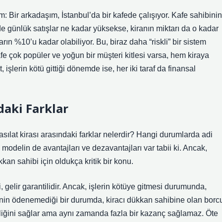
 Bir arkadaşım, İstanbul’da bir kafede çalışıyor. Kafe sahibinin
ede günlük satışlar ne kadar yüksekse, kiranın miktarı da o kadar
arın %10’u kadar olabiliyor. Bu, biraz daha “riskli” bir sistem
fe çok popüler ve yoğun bir müşteri kitlesi varsa, hem kiraya
 işlerin kötü gittiği dönemde ise, her iki taraf da finansal
daki Farklar
hasılat kirası arasındaki farklar nelerdir? Hangi durumlarda adi
 modelin de avantajları ve dezavantajları var tabii ki. Ancak,
kan sahibi için oldukça kritik bir konu.
i, gelir garantilidir. Ancak, işlerin kötüye gitmesi durumunda,
delinin ödenemediği bir durumda, kiracı dükkan sahibine olan borc
liğini sağlar ama aynı zamanda fazla bir kazanç sağlamaz. Öte