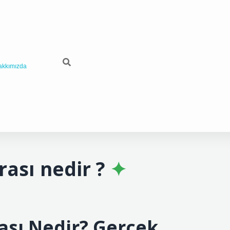
akkımızda
rası nedir ?
rası Nedir? Gerçek