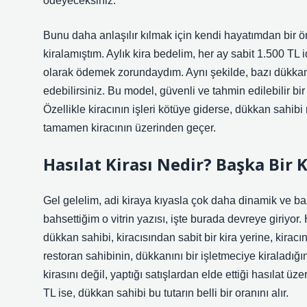
ödeyeceksiniz.
Bunu daha anlaşılır kılmak için kendi hayatımdan bir ö
kiralamıştım. Aylık kira bedelim, her ay sabit 1.500 T
olarak ödemek zorundaydım. Aynı şekilde, bazı dükkan sa
edebilirsiniz. Bu model, güvenli ve tahmin edilebilir bi
Özellikle kiracının işleri kötüye giderse, dükkan sahibi
tamamen kiracının üzerinden geçer.
Hasılat Kirası Nedir? Başka Bir
Gel gelelim, adi kiraya kıyasla çok daha dinamik ve baz
bahsettiğim o vitrin yazısı, işte burada devreye giriyor. 
dükkan sahibi, kiracısından sabit bir kira yerine, kiracının
restoran sahibinin, dükkanını bir işletmeciye kiraladı
kirasını değil, yaptığı satışlardan elde ettiği hasılat ü
TL ise, dükkan sahibi bu tutarın belli bir oranını alır.