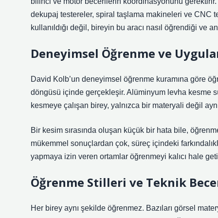
bilinci ve motor becerilerin koordinasyonunu gerektirir.
dekupaj testereler, spiral taşlama makineleri ve CNC te
kullanıldığı değil, bireyin bu aracı nasıl öğrendiği ve a
Deneyimsel Öğrenme ve Uygul
David Kolb’un deneyimsel öğrenme kuramına göre öğ
döngüsü içinde gerçekleşir. Alüminyum levha kesme süre
kesmeye çalışan birey, yalnızca bir materyali değil a
Bir kesim sırasında oluşan küçük bir hata bile, öğren
mükemmel sonuçlardan çok, süreç içindeki farkındalıklar
yapmaya izin veren ortamlar öğrenmeyi kalıcı hale getir
Öğrenme Stilleri
ve Teknik Bece
Her birey aynı şekilde öğrenmez. Bazıları görsel materya