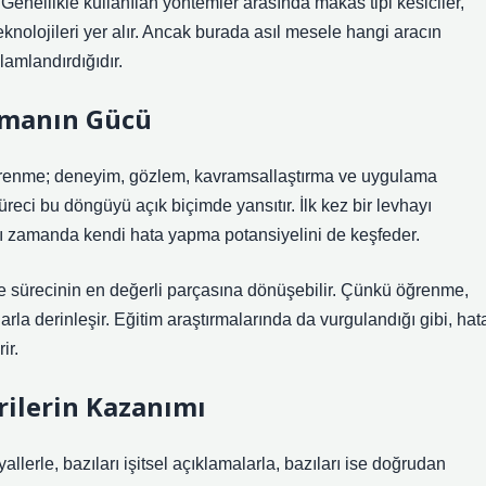
 Genellikle kullanılan yöntemler arasında makas tipi kesiciler,
knolojileri yer alır. Ancak burada asıl mesele hangi aracın
nlamlandırdığıdır.
amanın Gücü
renme; deneyim, gözlem, kavramsallaştırma ve uygulama
ci bu döngüyü açık biçimde yansıtır. İlk kez bir levhayı
ynı zamanda kendi hata yapma potansiyelini de keşfeder.
me sürecinin en değerli parçasına dönüşebilir. Çünkü öğrenme,
la derinleşir. Eğitim araştırmalarında da vurgulandığı gibi, hat
ir.
rilerin Kazanımı
llerle, bazıları işitsel açıklamalarla, bazıları ise doğrudan