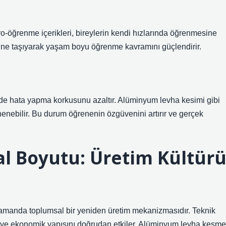
o-öğrenme içerikleri, bireylerin kendi hızlarında öğrenmesine
esine taşıyarak yaşam boyu öğrenme kavramını güçlendirir.
rde hata yapma korkusunu azaltır. Alüminyum levha kesimi gibi
denenebilir. Bu durum öğrenenin özgüvenini artırır ve gerçek
l Boyutu: Üretim Kültür
ı zamanda toplumsal bir yeniden üretim mekanizmasıdır. Teknik
ni ve ekonomik yapısını doğrudan etkiler. Alüminyum levha kesme