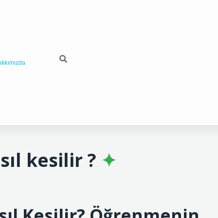
akkımızda
l kesilir ?
ıl Kesilir? Öğrenmenin