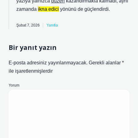
yazıya yalnızca
düzen
kazandırmakla kalmadı, aynı
zamanda
ikna edici
yönünü de güçlendirdi.
Şubat 7, 2026
Yanıtla
Bir yanıt yazın
E-posta adresiniz yayınlanmayacak.
Gerekli alanlar
*
ile işaretlenmişlerdir
Yorum