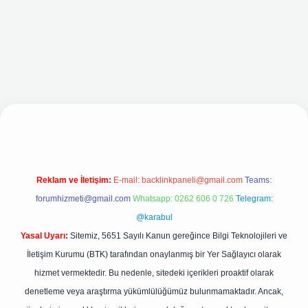
iriş adresi
Reklam ve İletişim:
E-mail:
backlinkpaneli@gmail.com
Teams:
forumhizmeti@gmail.com
Whatsapp: 0262 606 0 726
Telegram:
@karabul
Yasal Uyarı:
Sitemiz, 5651 Sayılı Kanun gereğince Bilgi Teknolojileri ve
İletişim Kurumu (BTK) tarafından onaylanmış bir Yer Sağlayıcı olarak
hizmet vermektedir. Bu nedenle, sitedeki içerikleri proaktif olarak
denetleme veya araştırma yükümlülüğümüz bulunmamaktadır. Ancak,