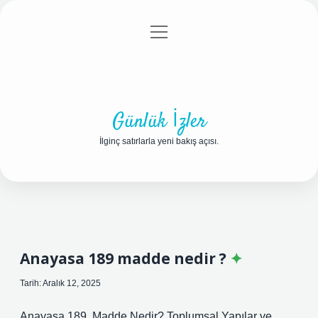
menüyü
Anasayfa
Gizlilik Politikası
Yasal Uyarı
aç
Hakkımızda
Günlük İzler
İlginç satırlarla yeni bakış açısı.
Anayasa 189 madde nedir ?
Tarih: Aralık 12, 2025
Anayasa 189. Madde Nedir? Toplumsal Yapılar ve