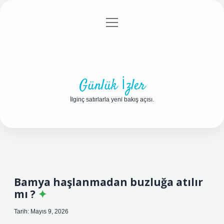
menüyü
Anasayfa
Gizlilik Politikası
Yasal Uyarı
aç
Hakkımızda
Günlük İzler
İlginç satırlarla yeni bakış açısı.
Bamya haşlanmadan buzluğa atılır
mı ?
Tarih: Mayıs 9, 2026