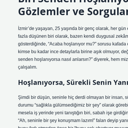
Gözlemler ve Sorgula
İzmir’de yaşayan, 25 yaşında bir genç olarak, her gün e
fazla düşünen biri olarak, bazen kendi duygusal zekâm
gösterdiğinde, “Acaba hoşlanıyor mu?” sorusu kafada ça
kimse bu kadar ince detaylarla birine aşık olmuyor, deği
senden hoşlanıyorsa nasıl anlarsın?” diyerek, hem miz
çalışalım.
Hoşlanıyorsa, Sürekli Senin Yan
Şimdi bir düşün, seninle hiç derdi olmayan bir insan, 
durumu “sağlıkla gülümsediğimiz bir şey” olarak görebi
mesela iş yerinde yeni tanıştığın biri, sabah işe girdiği
“Ah, seninle bir şey konuşmam lazım!” falan deyip yanına