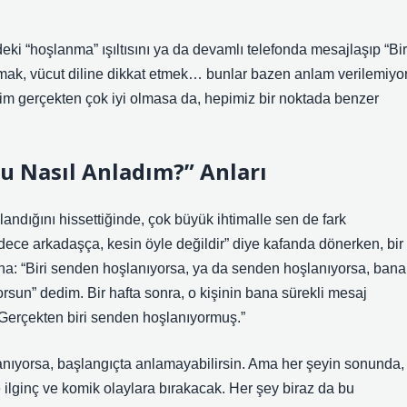
deki “hoşlanma” ışıltısını ya da devamlı telefonda mesajlaşıp “Bir
mak, vücut diline dikkat etmek… bunlar bazen anlam verilemiyor
rim gerçekten çok iyi olmasa da, hepimiz bir noktada benzer
 Nasıl Anladım?” Anları
andığını hissettiğinde, çok büyük ihtimalle sen de fark
adece arkadaşça, kesin öyle değildir” diye kafanda dönerken, bir
na: “Biri senden hoşlanıyorsa, ya da senden hoşlanıyorsa, bana
orsun” dedim. Bir hafta sonra, o kişinin bana sürekli mesaj
! Gerçekten biri senden hoşlanıyormuş.”
anıyorsa, başlangıçta anlamayabilirsin. Ama her şeyin sonunda,
 ilginç ve komik olaylara bırakacak. Her şey biraz da bu