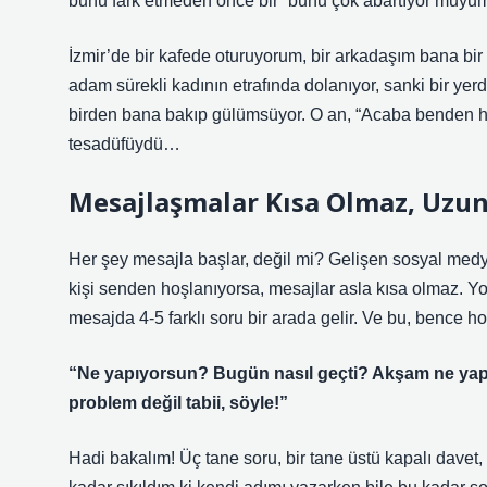
bunu fark etmeden önce bir “bunu çok abartıyor muyu
İzmir’de bir kafede oturuyorum, bir arkadaşım bana bir iç
adam sürekli kadının etrafında dolanıyor, sanki bir ye
birden bana bakıp gülümsüyor. O an, “Acaba benden h
tesadüfüydü…
Mesajlaşmalar Kısa Olmaz, Uzun 
Her şey mesajla başlar, değil mi? Gelişen sosyal med
kişi senden hoşlanıyorsa, mesajlar asla kısa olmaz. Yo
mesajda 4-5 farklı soru bir arada gelir. Ve bu, bence 
“Ne yapıyorsun? Bugün nasıl geçti? Akşam ne yap
problem değil tabii, söyle!”
Hadi bakalım! Üç tane soru, bir tane üstü kapalı davet,