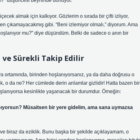
m?” düşüncesi beyninde dönüyor.
ecek almak için kalkıyor. Gözlerim o sırada bir çifti izliyor,
rden çıkamayacakmış gibi. “Beni izlemiyor olmalı,” diyorum. Ama
oşlanıyor mu?” diye düşündüm. Belki de sadece o anın bir
ve Sürekli Takip Edilir
ya ortamında, birinden hoşlanıyorsanız, ya da daha doğrusu o
k, o da ne? Her cümlede derin anlamlar gizlidir! Hatta bazen bir
hoşlanıyorsa kesinlikle yaşanacak bir durumdur. Örneğin:
ıyorsun? Müsaitsen bir yere gidelim, ama sana uymazsa
 ve biraz da eziklik. Bunu başka bir şekilde açıklayamam, o