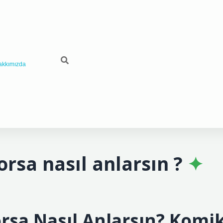
akkımızda
orsa nasıl anlarsın ?
rsa Nasıl Anlarsın? Komi