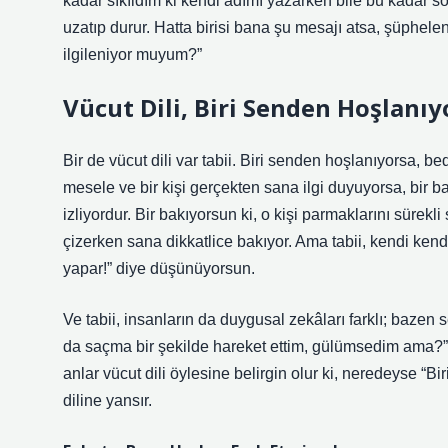
kadar sıkıldım ki kendi adımı yazarken bile bu kadar 
uzatıp durur. Hatta birisi bana şu mesajı atsa, şüphel
ilgileniyor muyum?”
Vücut Dili, Biri Senden Hoşlanı
Bir de vücut dili var tabii. Biri senden hoşlanıyorsa, b
mesele ve bir kişi gerçekten sana ilgi duyuyorsa, bir bak
izliyordur. Bir bakıyorsun ki, o kişi parmaklarını sürekl
çizerken sana dikkatlice bakıyor. Ama tabii, kendi kend
yapar!” diye düşünüyorsun.
Ve tabii, insanların da duygusal zekâları farklı; bazen s
da saçma bir şekilde hareket ettim, gülümsedim ama?” gi
anlar vücut dili öylesine belirgin olur ki, neredeyse “
diline yansır.