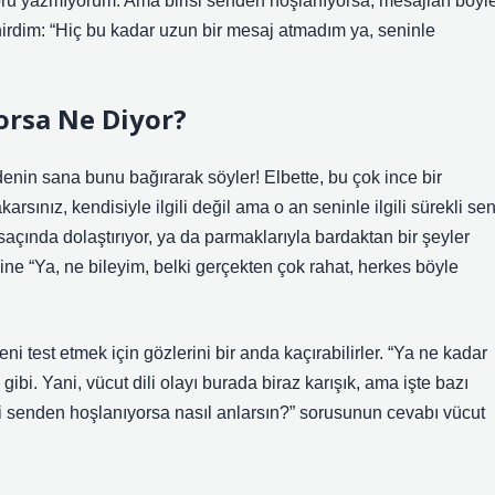
soru yazmıyorum. Ama birisi senden hoşlanıyorsa, mesajları böyl
enirdim: “Hiç bu kadar uzun bir mesaj atmadım ya, seninle
yorsa Ne Diyor?
edenin sana bunu bağırarak söyler! Elbette, bu çok ince bir
arsınız, kendisiyle ilgili değil ama o an seninle ilgili sürekli sen
i saçında dolaştırıyor, ya da parmaklarıyla bardaktan bir şeyler
ine “Ya, ne bileyim, belki gerçekten çok rahat, herkes böyle
eni test etmek için gözlerini bir anda kaçırabilirler. “Ya ne kadar
bi. Yani, vücut dili olayı burada biraz karışık, ama işte bazı
Biri senden hoşlanıyorsa nasıl anlarsın?” sorusunun cevabı vücut