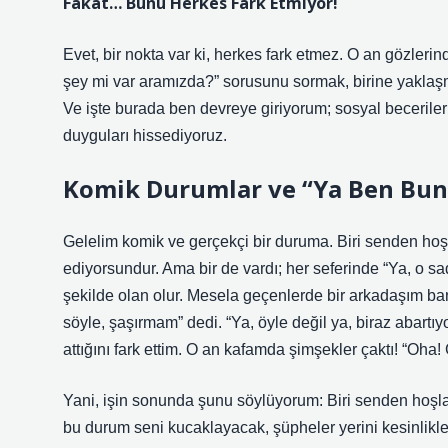
Fakat… Bunu Herkes Fark Etmiyor!
Evet, bir nokta var ki, herkes fark etmez. O an gözlerin
şey mi var aramızda?” sorusunu sormak, birine yaklaş
Ve işte burada ben devreye giriyorum; sosyal becerile
duyguları hissediyoruz.
Komik Durumlar ve “Ya Ben Bunu
Gelelim komik ve gerçekçi bir duruma. Biri senden hoşl
ediyorsundur. Ama bir de vardı; her seferinde “Ya, o s
şekilde olan olur. Mesela geçenlerde bir arkadaşım ba
söyle, şaşırmam” dedi. “Ya, öyle değil ya, biraz abartıy
attığını fark ettim. O an kafamda şimşekler çaktı! “Oha
Yani, işin sonunda şunu söylüyorum: Biri senden hoşl
bu durum seni kucaklayacak, şüpheler yerini kesinlikle