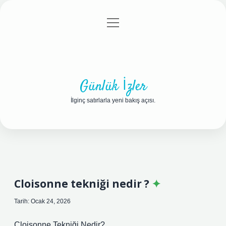
menüyü
Anasayfa
Gizlilik Politikası
Yasal Uyarı
aç
Hakkımızda
Günlük İzler
İlginç satırlarla yeni bakış açısı.
Cloisonne tekniği nedir ?
Tarih: Ocak 24, 2026
Cloisonne Tekniği Nedir?