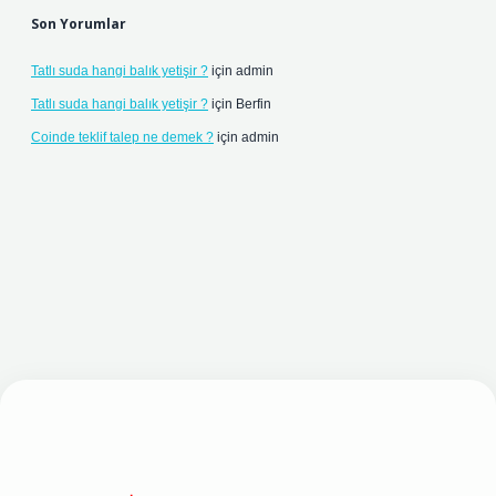
Son Yorumlar
Tatlı suda hangi balık yetişir ?
için
admin
Tatlı suda hangi balık yetişir ?
için
Berfin
Coinde teklif talep ne demek ?
için
admin
lbet yeni giriş adresi