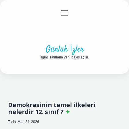
menüyü
Anasayfa
Gizlilik Politikası
Yasal Uyarı
aç
Hakkımızda
Günlük İzler
İlginç satırlarla yeni bakış açısı.
Demokrasinin temel ilkeleri
nelerdir 12. sınıf ?
Tarih: Mart 24, 2026