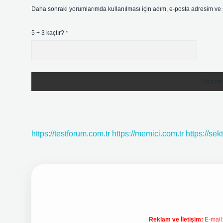
Daha sonraki yorumlarımda kullanılması için adım, e-posta adresim ve s
5 + 3 kaçtır?
*
https://testforum.com.tr
https://memici.com.tr
https://se
Reklam ve İletişim:
E-mail