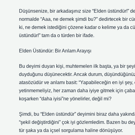
Düşünsenize, bir arkadaşınız size “Elden üstündür!” ded
normalde “Aaa, ne demek şimdi bu?” dedirtecek bir cümle
ki, ne demek istediğini çözene kadar o kelime ya da cüml
üstündür!” tam da o türden bir ifade.
Elden Üstündür: Bir Anlam Arayışı
Bu deyimi duyan kişi, muhtemelen ilk başta, ya bir şeyin
duyduğunu düşünecektir. Ancak durum, düşündüğünüz ka
atasözüdür ve anlamı basit: “Yapabileceğin en iyi şey, 
yetinmemeliyiz, her zaman daha iyiye gitmek için çaba 
koşarken “daha iyisi”ne yönelirler, değil mi?
Şimdi, bu “Elden üstündür” deyimini biraz daha yakın
“şekil değiştirdiğini” çok iyi gözlemledim. Bazen bu de
tür şaka ya da içsel sorgulama haline dönüşüyor.