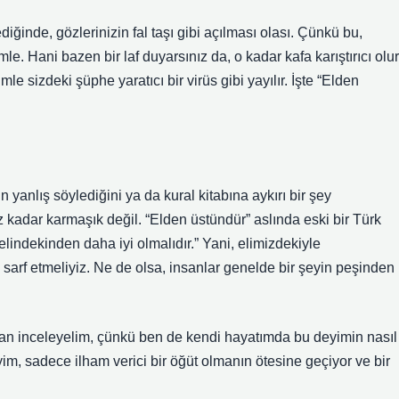
iğinde, gözlerinizin fal taşı gibi açılması olası. Çünkü bu,
. Hani bazen bir laf duyarsınız da, o kadar kafa karıştırıcı olur
e sizdeki şüphe yaratıcı bir virüs gibi yayılır. İşte “Elden
 yanlış söylediğini ya da kural kitabına aykırı bir şey
dar karmaşık değil. “Elden üstündür” aslında eski bir Türk
elindekinden daha iyi olmalıdır.” Yani, elimizdekiyle
sarf etmeliyiz. Ne de olsa, insanlar genelde bir şeyin peşinden
dan inceleyelim, çünkü ben de kendi hayatımda bu deyimin nasıl
yim, sadece ilham verici bir öğüt olmanın ötesine geçiyor ve bir