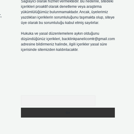
Sağlayıcı olarak hizmet vermektedir. Bu nedenle, sitedeki
içerikleri proaktif olarak denetleme veya araştırma
yükümlülüğümüz bulunmamaktadır. Ancak, üyelerimiz
,
yazdıkları içeriklerin sorumluluğunu taşımakta olup, siteye
üye olarak bu sorumluluğu kabul etmiş sayılırlar.
Hukuka ve yasal düzenlemelere aykırı olduğunu
düşündüğünüz içerikleri,
backlinkpanelicomtr@gmail.com
adresine bildirmeniz halinde, ilgili içerikler yasal süre
içerisinde sitemizden kaldırılacaktır.
Arama