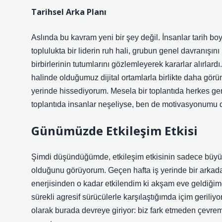
Tarihsel Arka Planı
Aslında bu kavram yeni bir şey değil. İnsanlar tarih boy
toplulukta bir liderin ruh hali, grubun genel davranışın
birbirlerinin tutumlarını gözlemleyerek kararlar alırlar
halinde olduğumuz dijital ortamlarla birlikte daha gö
yerinde hissediyorum. Mesela bir toplantıda herkes ge
toplantıda insanlar neşeliyse, ben de motivasyonumu 
Günümüzde Etkileşim Etkisi
Şimdi düşündüğümde, etkileşim etkisinin sadece büyük 
olduğunu görüyorum. Geçen hafta iş yerinde bir arkad
enerjisinden o kadar etkilendim ki akşam eve geldiğimd
sürekli agresif sürücülerle karşılaştığımda içim geriliy
olarak burada devreye giriyor: biz fark etmeden çevrem