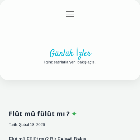
menüyü
Anasayfa
Gizlilik Politikası
Yasal Uyarı
aç
Hakkımızda
Günlük İzler
İlginç satırlarla yeni bakış açısı.
Flüt mü fülüt mı ?
Tarih: Şubat 18, 2026
Flüt mü Fülüt mü? Bir Felsefi Bakış