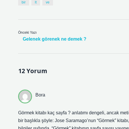
bir
lt
ve
Önceki Yazı
Gelenek görenek ne demek ?
12 Yorum
Bora
Görmek kitabı kaç sayfa ? anlatımı dengeli, ancak metin
bir başlıkla şöyle: Jose Saramago’nun “Görmek” kitabı, 
bilgiler ışığında, “Görmek” kitabının sayfa sayısı yayın