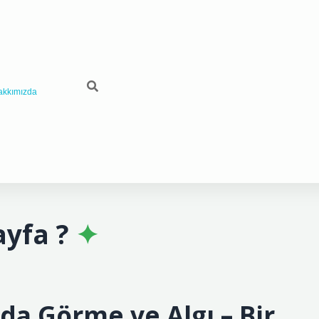
akkımızda
ayfa ?
nda Görme ve Algı – Bir