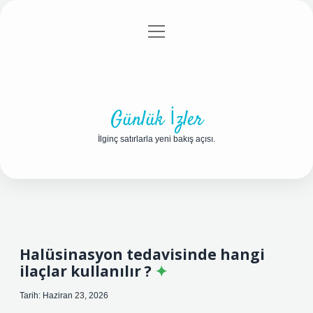
menüyü
Anasayfa
Gizlilik Politikası
Yasal Uyarı
aç
Hakkımızda
Günlük İzler
İlginç satırlarla yeni bakış açısı.
Halüsinasyon tedavisinde hangi
ilaçlar kullanılır ?
Tarih: Haziran 23, 2026