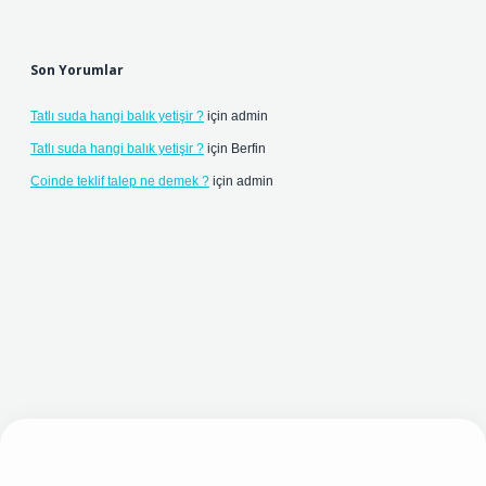
Son Yorumlar
Tatlı suda hangi balık yetişir ?
için
admin
Tatlı suda hangi balık yetişir ?
için
Berfin
Coinde teklif talep ne demek ?
için
admin
 yeni giriş adresi