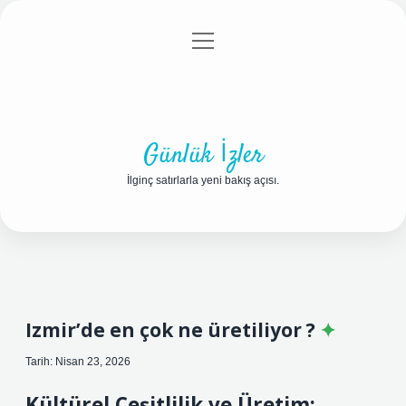
menüyü
Anasayfa
Gizlilik Politikası
Yasal Uyarı
aç
Hakkımızda
Günlük İzler
İlginç satırlarla yeni bakış açısı.
Izmir’de en çok ne üretiliyor ?
Tarih: Nisan 23, 2026
Kültürel Çeşitlilik ve Üretim: