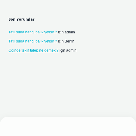
Son Yorumlar
Tatlı suda hangi balık yetişir ?
için
admin
Tatlı suda hangi balık yetişir ?
için
Berfin
Coinde teklif talep ne demek ?
için
admin
t yeni giriş adresi