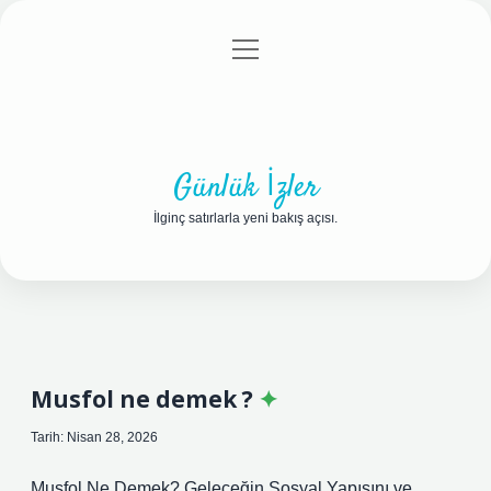
menüyü
Anasayfa
Gizlilik Politikası
Yasal Uyarı
aç
Hakkımızda
Günlük İzler
İlginç satırlarla yeni bakış açısı.
Musfol ne demek ?
Tarih: Nisan 28, 2026
Musfol Ne Demek? Geleceğin Sosyal Yapısını ve