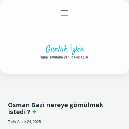
menüyü
Anasayfa
Gizlilik Politikası
Yasal Uyarı
aç
Hakkımızda
Günlük İzler
İlginç satırlarla yeni bakış açısı.
Osman Gazi nereye gömülmek
istedi ?
Tarih: Aralık 24, 2025