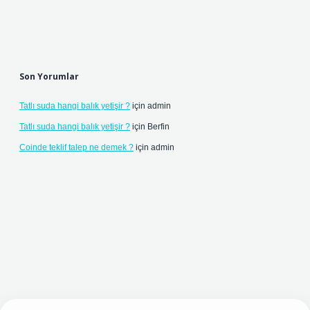
Son Yorumlar
Tatlı suda hangi balık yetişir ?
için
admin
Tatlı suda hangi balık yetişir ?
için
Berfin
Coinde teklif talep ne demek ?
için
admin
 giriş adresi