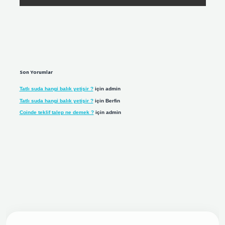
Son Yorumlar
Tatlı suda hangi balık yetişir ?
için
admin
Tatlı suda hangi balık yetişir ?
için
Berfin
Coinde teklif talep ne demek ?
için
admin
giriş adresi