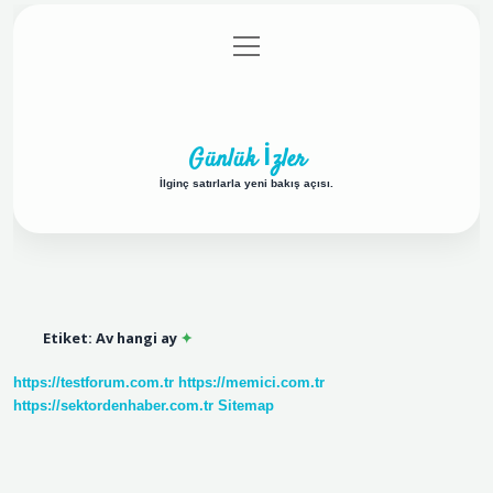
menüyü
Anasayfa
Gizlilik Politikası
Yasal Uyarı
aç
Hakkımızda
Günlük İzler
İlginç satırlarla yeni bakış açısı.
Etiket:
Av hangi ay
https://testforum.com.tr
https://memici.com.tr
https://sektordenhaber.com.tr
Sitemap