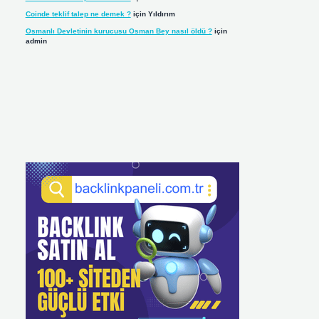
Coinde teklif talep ne demek ?
için
Yıldırım
Osmanlı Devletinin kurucusu Osman Bey nasıl öldü ?
için
admin