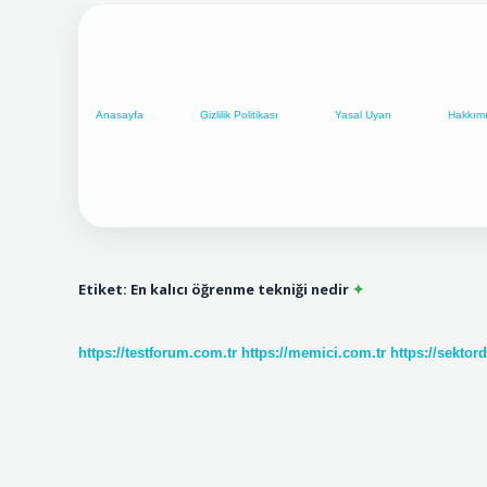
Anasayfa
Gizlilik Politikası
Yasal Uyarı
Hakkım
Etiket:
En kalıcı öğrenme tekniği nedir
https://testforum.com.tr
https://memici.com.tr
https://sektor