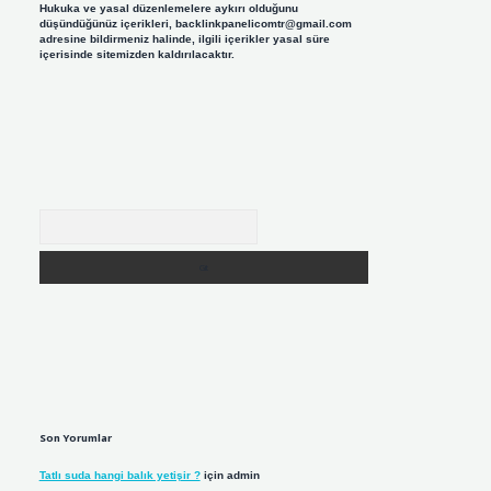
Hukuka ve yasal düzenlemelere aykırı olduğunu
düşündüğünüz içerikleri,
backlinkpanelicomtr@gmail.com
adresine bildirmeniz halinde, ilgili içerikler yasal süre
içerisinde sitemizden kaldırılacaktır.
Arama
Son Yorumlar
Tatlı suda hangi balık yetişir ?
için
admin