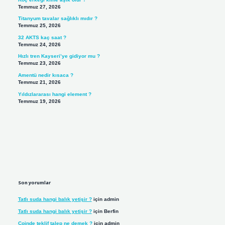
Temmuz 27, 2026
Titanyum tavalar sağlıklı mıdır ?
Temmuz 25, 2026
32 AKTS kaç saat ?
Temmuz 24, 2026
Hızlı tren Kayseri’ye gidiyor mu ?
Temmuz 23, 2026
Amentü nedir kısaca ?
Temmuz 21, 2026
Yıldızlararası hangi element ?
Temmuz 19, 2026
Son yorumlar
Tatlı suda hangi balık yetişir ?
için
admin
Tatlı suda hangi balık yetişir ?
için
Berfin
Coinde teklif talep ne demek ?
için
admin