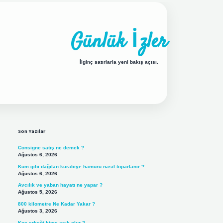
Günlük İzler
İlginç satırlarla yeni bakış açısı.
Sidebar
ilbet yeni giriş adresi
Son Yazılar
Consigne satış ne demek ?
Ağustos 6, 2026
Kum gibi dağılan kurabiye hamuru nasıl toparlanır ?
Ağustos 6, 2026
Avcılık ve yaban hayatı ne yapar ?
Ağustos 5, 2026
800 kilometre Ne Kadar Yakar ?
Ağustos 3, 2026
Koç erkeği kime aşık olur ?