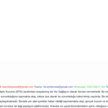
l:
backlinkpaneli@gmail.com
Teams:
forumhizmeti@gmail.com
Whatsapp: 0262 606 0 726
T
letişim Kurumu (BTK) tarafından onaylanmış bir Yer Sağlayıcı olarak hizmet vermektedir. Bu ned
orumluluğunu taşımakta olup, siteye üye olarak bu sorumluluğu kabul etmiş sayılırlar. Bu inter
ylaşılmaktadır. Burada yer alan içerikler haber niteliği taşımamakta olup, gerçek kurum ve k
en ücretsiz bir bilgi paylaşım platformudur. Hukuka ve yasal düzenlemelere aykırı olduğunu 