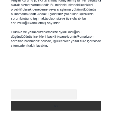
İletişim Kurumu (BTK) tarafından onaylanmış bir Yer Sağlayıcı
olarak hizmet vermektedir. Bu nedenle, sitedeki içerikleri
proaktif olarak denetleme veya araştırma yükümlülüğümüz
bulunmamaktadır. Ancak, üyelerimiz yazdıkları içeriklerin
sorumluluğunu taşımakta olup, siteye üye olarak bu
sorumluluğu kabul etmiş sayılırlar.
Hukuka ve yasal düzenlemelere aykırı olduğunu
düşündüğünüz içerikleri,
backlinkpanelicomtr@gmail.com
adresine bildirmeniz halinde, ilgili içerikler yasal süre içerisinde
sitemizden kaldırılacaktır.
Arama