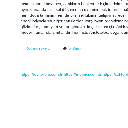
İnsanlık tarihi boyunca, canlıların beslenme biçimlerinin sını
aynı zamanda bilimsel düşüncenin evrimine ışık tutan bir sü
hem doğa tarihinin hem de bilimsel bilginin gelişim sürecini
enerji ihtiyaçlarını diğer canlılardan karşılayan organizmalar
gözlemleri, deneyleri ve tartışmaları ile şekillenmiştir. Anti
modern anlamda sınıflandırılmamıştı. Aristoteles, doğal dü
Heterotrof
Devamını okuyun
14 Yorum
nedir
kaça
ayrılır
?
https://testforum.com.tr
https://memici.com.tr
https://sekto