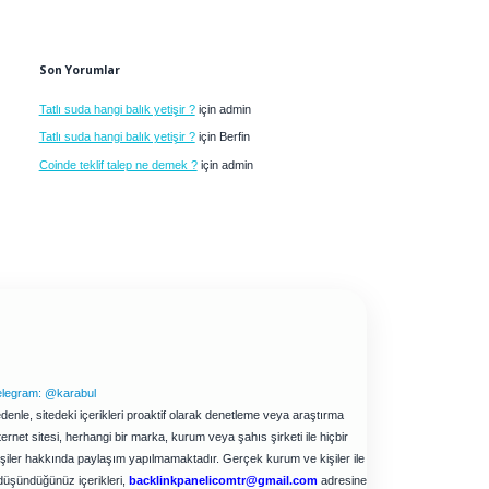
Son Yorumlar
Tatlı suda hangi balık yetişir ?
için
admin
Tatlı suda hangi balık yetişir ?
için
Berfin
Coinde teklif talep ne demek ?
için
admin
elegram: @karabul
enle, sitedeki içerikleri proaktif olarak denetleme veya araştırma
net sitesi, herhangi bir marka, kurum veya şahıs şirketi ile hiçbir
işiler hakkında paylaşım yapılmamaktadır. Gerçek kurum ve kişiler ile
düşündüğünüz içerikleri,
backlinkpanelicomtr@gmail.com
adresine