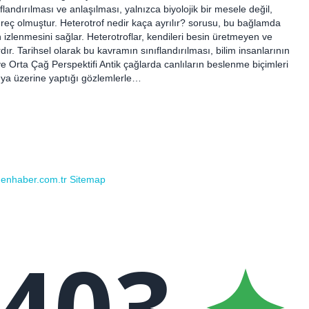
flandırılması ve anlaşılması, yalnızca biyolojik bir mesele değil,
reç olmuştur. Heterotrof nedir kaça ayrılır? sorusu, bu bağlamda
n izlenmesini sağlar. Heterotroflar, kendileri besin üretmeyen ve
dır. Tarihsel olarak bu kavramın sınıflandırılması, bilim insanlarının
k ve Orta Çağ Perspektifi Antik çağlarda canlıların beslenme biçimleri
nya üzerine yaptığı gözlemlerle…
rdenhaber.com.tr
Sitemap
403