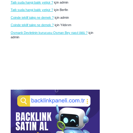
Tatlı suda hangi balık yetişir ?
için
admin
Tatlı suda hangi balık yetişir ?
için
Berfin
Coinde teklif talep ne demek ?
için
admin
Coinde teklif talep ne demek ?
için
Yıldırım
Osmanlı Devletinin kurucusu Osman Bey nasıl öldü ?
için
admin