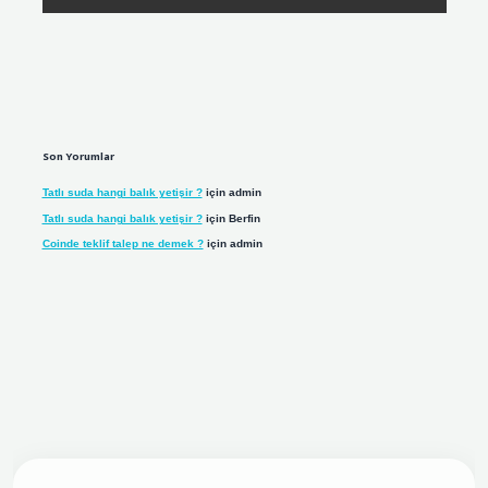
Son Yorumlar
Tatlı suda hangi balık yetişir ?
için
admin
Tatlı suda hangi balık yetişir ?
için
Berfin
Coinde teklif talep ne demek ?
için
admin
iriş adresi