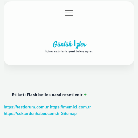
menüyü
Anasayfa
Gizlilik Politikası
Yasal Uyarı
aç
Hakkımızda
Günlük İzler
İlginç satırlarla yeni bakış açısı.
Etiket:
Flash bellek nasıl resetlenir
https://testforum.com.tr
https://memici.com.tr
https://sektordenhaber.com.tr
Sitemap