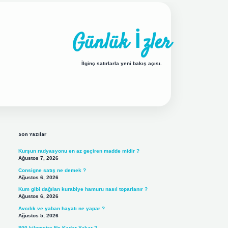
Günlük İzler
İlginç satırlarla yeni bakış açısı.
Sidebar
ilbet yeni giriş adresi
Son Yazılar
Kurşun radyasyonu en az geçiren madde midir ?
Ağustos 7, 2026
Consigne satış ne demek ?
Ağustos 6, 2026
Kum gibi dağılan kurabiye hamuru nasıl toparlanır ?
Ağustos 6, 2026
Avcılık ve yaban hayatı ne yapar ?
Ağustos 5, 2026
800 kilometre Ne Kadar Yakar ?