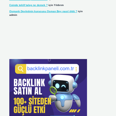
Coinde teklif talep ne demek ?
için
Yıldırım
Osmanlı Devletinin kurucusu Osman Bey nasıl öldü ?
için
admin