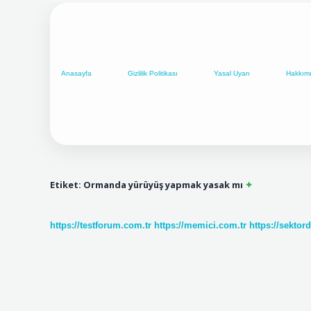
Anasayfa
Gizlilik Politikası
Yasal Uyarı
Hakkım
Etiket:
Ormanda yürüyüş yapmak yasak mı
https://testforum.com.tr
https://memici.com.tr
https://sektor