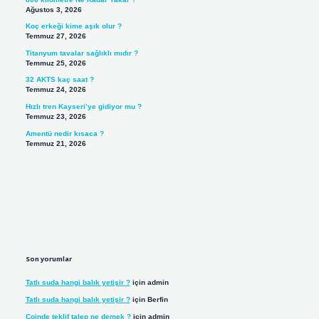
Ağustos 3, 2026
Koç erkeği kime aşık olur ?
Temmuz 27, 2026
Titanyum tavalar sağlıklı mıdır ?
Temmuz 25, 2026
32 AKTS kaç saat ?
Temmuz 24, 2026
Hızlı tren Kayseri’ye gidiyor mu ?
Temmuz 23, 2026
Amentü nedir kısaca ?
Temmuz 21, 2026
Son yorumlar
Tatlı suda hangi balık yetişir ?
için
admin
Tatlı suda hangi balık yetişir ?
için
Berfin
Coinde teklif talep ne demek ?
için
admin