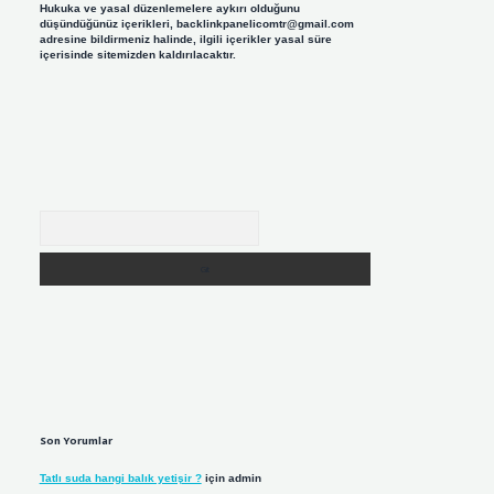
Hukuka ve yasal düzenlemelere aykırı olduğunu
düşündüğünüz içerikleri,
backlinkpanelicomtr@gmail.com
adresine bildirmeniz halinde, ilgili içerikler yasal süre
içerisinde sitemizden kaldırılacaktır.
Arama
Son Yorumlar
Tatlı suda hangi balık yetişir ?
için
admin