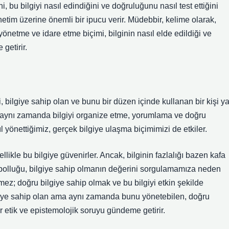
ni, bu bilgiyi nasıl edindiğini ve doğruluğunu nasıl test ettiğini
etim üzerine önemli bir ipucu verir. Müdebbir, kelime olarak,
önetme ve idare etme biçimi, bilginin nasıl elde edildiği ve
getirir.
 bilgiye sahip olan ve bunu bir düzen içinde kullanan bir kişi y
ğil, aynı zamanda bilgiyi organize etme, yorumlama ve doğru
ıl yönettiğimiz, gerçek bilgiye ulaşma biçimimizi de etkiler.
nellikle bu bilgiye güvenirler. Ancak, bilginin fazlalığı bazen kafa
in bolluğu, bilgiye sahip olmanın değerini sorgulamamıza neden
mez; doğru bilgiye sahip olmak ve bu bilgiyi etkin şekilde
lgiye sahip olan ama aynı zamanda bunu yönetebilen, doğru
r etik ve epistemolojik soruyu gündeme getirir.