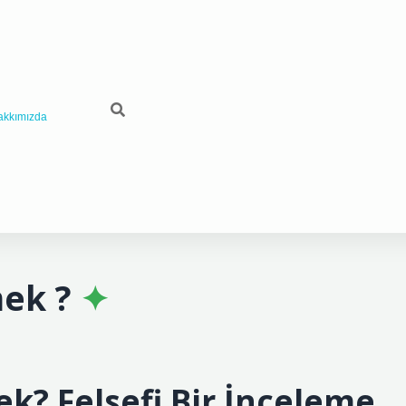
akkımızda
ek ?
? Felsefi Bir İnceleme