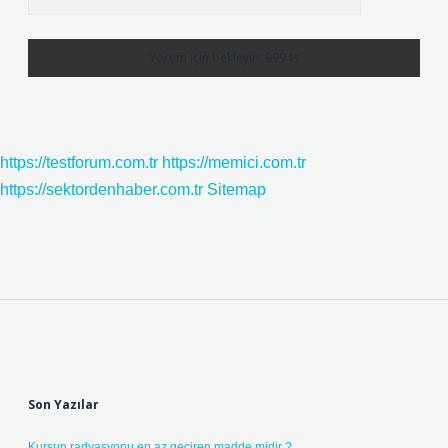
https://testforum.com.tr
https://memici.com.tr
https://sektordenhaber.com.tr
Sitemap
Sidebar
Son Yazılar
Kurşun radyasyonu en az geçiren madde midir ?