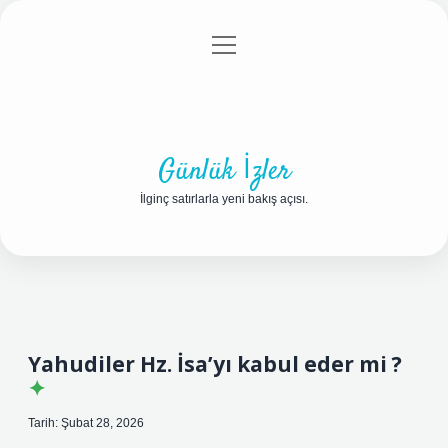
menüyü
Anasayfa
Gizlilik Politikası
Yasal Uyarı
aç
Hakkımızda
Günlük İzler
İlginç satırlarla yeni bakış açısı.
Yahudiler Hz. İsa’yı kabul eder mi ?
Tarih: Şubat 28, 2026