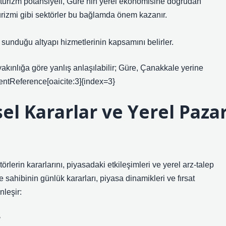
 turizm potansiyeli, Güre’nin yerel ekonomisine doğrudan
 turizmi gibi sektörler bu bağlamda önem kazanır.
sunduğu altyapı hizmetlerinin kapsamını belirler.
kınlığa göre yanlış anlaşılabilir; Güre, Çanakkale yerine
ntentReference[oaicite:3]{index=3}
l Kararlar ve Yerel Paza
lerin kararlarını, piyasadaki etkileşimleri ve yerel arz-talep
me sahibinin günlük kararları, piyasa dinamikleri ve fırsat
nleşir:
r