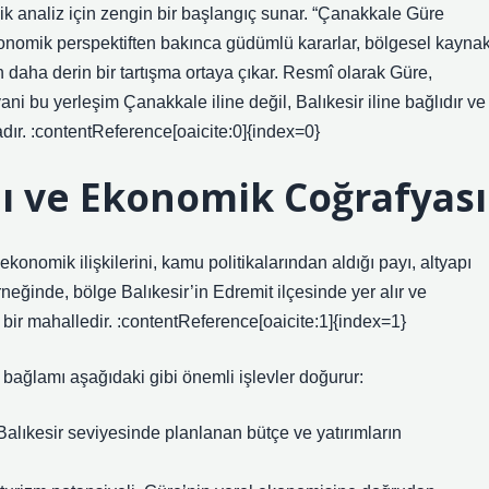
ik analiz için zengin bir başlangıç sunar. “Çanakkale Güre
konomik perspektiften bakınca güdümlü kararlar, bölgesel kayna
 daha derin bir tartışma ortaya çıkar. Resmî olarak Güre,
 yani bu yerleşim Çanakkale iline değil, Balıkesir iline bağlıdır ve
adır. :contentReference[oaicite:0]{index=0}
mı ve Ekonomik Coğrafyası
ekonomik ilişkilerini, kamu politikalarından aldığı payı, altyapı
örneğinde, bölge Balıkesir’in Edremit ilçesinde yer alır ve
bir mahalledir. :contentReference[oaicite:1]{index=1}
 bağlamı aşağıdaki gibi önemli işlevler doğurur:
alıkesir seviyesinde planlanan bütçe ve yatırımların