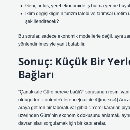
Genç nüfus, yerel ekonomide iş bulma yerine büyük
İklim değişikliğinin turizm talebi ve tarımsal üretim
şekillendirecek?
Bu sorular, sadece ekonomik modellerle değil, aynı zam
yönlendirilmesiyle yanıt bulabilir.
Sonuç: Küçük Bir Yer
Bağları
“Çanakkale Güre nereye bağlı?” sorusunun resmi yanıtı G
olduğudur. :contentReference[oaicite:4]{index=4} Anca
araya getiren bir laboratuvar gibidir. Yerel kararlar, pi
üzerinden Güre’nin ekonomik dokusunu anlamak, aynı 
davranışları sorgulamak için bir kapı aralar.