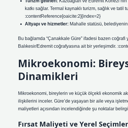
Turizm gelirleri:
Kazdağları ve Edremit Körfezi’nin
katkı sağlar. Termal kaynaklı turizm, sağlık ve tatil
:contentReference[oaicite:2]{index=2}
Altyapı ve hizmetler:
Mahalle statüsü, belediyenin 
Bu bağlamda “Çanakkale Güre” ifadesi bazen coğrafi ya
Balıkesir/Edremit coğrafyasına ait bir yerleşimdir. :co
Mikroekonomi: Bireyse
Dinamikleri
Mikroekonomi, bireylerin ve küçük ölçekli ekonomik aktör
ilişkilerini inceler. Güre’de yaşayan bir aile veya işlet
maliyetleri açısından incelendiğinde şu noktalar belirgi
Fırsat Maliyeti ve Yerel Seçimle