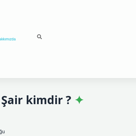
akkımızda
Şair kimdir ?
uğu