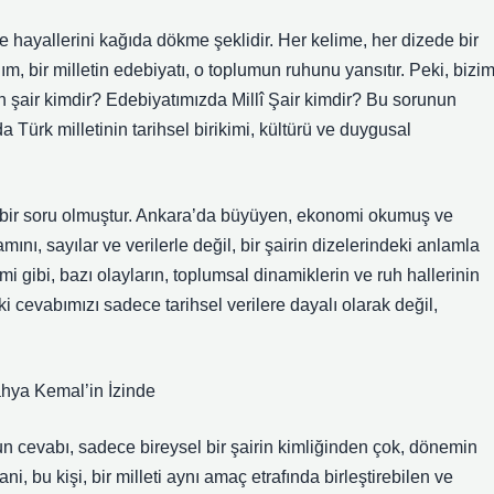
e hayallerini kağıda dökme şeklidir. Her kelime, her dizede bir
, bir milletin edebiyatı, o toplumun ruhunu yansıtır. Peki, bizi
en şair kimdir? Edebiyatımızda Millî Şair kimdir? Bu sorunun
 Türk milletinin tarihsel birikimi, kültürü ve duygusal
m bir soru olmuştur. Ankara’da büyüyen, ekonomi okumuş ve
ını, sayılar ve verilerle değil, bir şairin dizelerindeki anlamla
 gibi, bazı olayların, toplumsal dinamiklerin ve ruh hallerinin
ki cevabımızı sadece tarihsel verilere dayalı olarak değil,
ahya Kemal’in İzinde
un cevabı, sadece bireysel bir şairin kimliğinden çok, dönemin
ni, bu kişi, bir milleti aynı amaç etrafında birleştirebilen ve