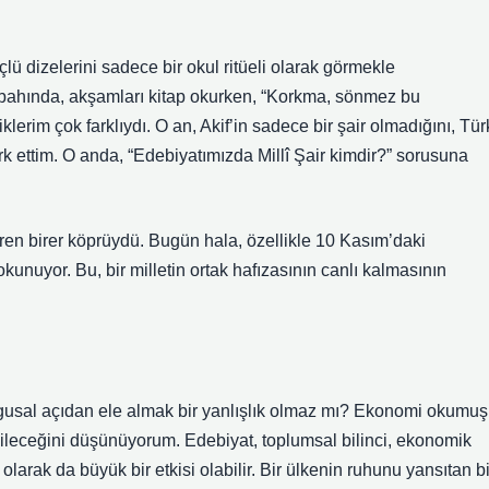
çlü dizelerini sadece bir okul ritüeli olarak görmekle
abahında, akşamları kitap okurken, “Korkma, sönmez bu
erim çok farklıydı. O an, Akif’in sadece bir şair olmadığını, Tür
rk ettim. O anda, “Edebiyatımızda Millî Şair kimdir?” sorusuna
ştiren birer köprüydü. Bugün hala, özellikle 10 Kasım’daki
okunuyor. Bu, bir milletin ortak hafızasının canlı kalmasının
ygusal açıdan ele almak bir yanlışlık olmaz mı? Ekonomi okumuş
tabileceğini düşünüyorum. Edebiyat, toplumsal bilinci, ekonomik
l olarak da büyük bir etkisi olabilir. Bir ülkenin ruhunu yansıtan bi