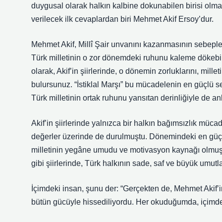
duygusal olarak halkın kalbine dokunabilen birisi olm
verilecek ilk cevaplardan biri Mehmet Akif Ersoy’dur.
Mehmet Akif, Millî Şair unvanını kazanmasının sebeple
Türk milletinin o zor dönemdeki ruhunu kaleme dökebil
olarak, Akif’in şiirlerinde, o dönemin zorluklarını, mill
bulursunuz. “İstiklal Marşı” bu mücadelenin en güçlü sem
Türk milletinin ortak ruhunu yansıtan derinliğiyle de an
Akif’in şiirlerinde yalnızca bir halkın bağımsızlık müc
değerler üzerinde de durulmuştu. Dönemindeki en güçlü
milletinin yegâne umudu ve motivasyon kaynağı olmuş
gibi şiirlerinde, Türk halkının sade, saf ve büyük umutla
İçimdeki insan, şunu der: “Gerçekten de, Mehmet Akif’in d
bütün gücüyle hissediliyordu. Her okuduğumda, içimde b