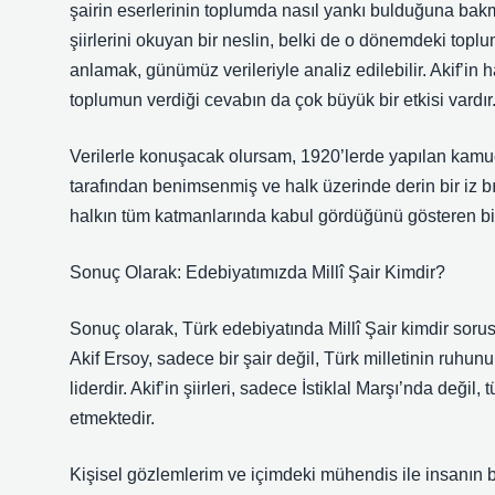
şairin eserlerinin toplumda nasıl yankı bulduğuna bakma
şiirlerini okuyan bir neslin, belki de o dönemdeki topl
anlamak, günümüz verileriyle analiz edilebilir. Akif’in
toplumun verdiği cevabın da çok büyük bir etkisi vardır
Verilerle konuşacak olursam, 1920’lerde yapılan kamuoy
tarafından benimsenmiş ve halk üzerinde derin bir iz bı
halkın tüm katmanlarında kabul gördüğünü gösteren bir
Sonuç Olarak: Edebiyatımızda Millî Şair Kimdir?
Sonuç olarak, Türk edebiyatında Millî Şair kimdir sor
Akif Ersoy, sadece bir şair değil, Türk milletinin ruhun
liderdir. Akif’in şiirleri, sadece İstiklal Marşı’nda değ
etmektedir.
Kişisel gözlemlerim ve içimdeki mühendis ile insanın b