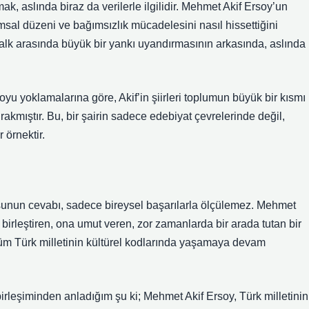
k, aslında biraz da verilerle ilgilidir. Mehmet Akif Ersoy’un
umsal düzeni ve bağımsızlık mücadelesini nasıl hissettiğini
 halk arasında büyük bir yankı uyandırmasının arkasında, aslında
.
u yoklamalarına göre, Akif’in şiirleri toplumun büyük bir kısmı
rakmıştır. Bu, bir şairin sadece edebiyat çevrelerinde değil,
 örnektir.
usunun cevabı, sadece bireysel başarılarla ölçülemez. Mehmet
u birleştiren, ona umut veren, zor zamanlarda bir arada tutan bir
il, tüm Türk milletinin kültürel kodlarında yaşamaya devam
irleşiminden anladığım şu ki; Mehmet Akif Ersoy, Türk milletinin