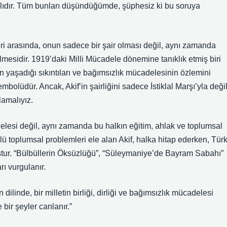
alıdır. Tüm bunları düşündüğümde, şüphesiz ki bu soruya
ri arasında, onun sadece bir şair olması değil, aynı zamanda
mesidir. 1919’daki Milli Mücadele dönemine tanıklık etmiş biri
etin yaşadığı sıkıntıları ve bağımsızlık mücadelesinin özlemini
bolüdür. Ancak, Akif’in şairliğini sadece İstiklal Marşı’yla değil
lamalıyız.
adelesi değil, aynı zamanda bu halkın eğitim, ahlak ve toplumsal
 toplumsal problemleri ele alan Akif, halka hitap ederken, Tür
tur. “Bülbüllerin Öksüzlüğü”, “Süleymaniye’de Bayram Sabahı”
rı vurgulanır.
ilinde, bir milletin birliği, dirliği ve bağımsızlık mücadelesi
ir şeyler canlanır.”