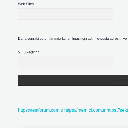
Web Sitesi
Daha sonraki yorumlarımda kullanılması için adım, e-posta adresim ve s
5 + 3 kaçtır?
*
https://testforum.com.tr
https://memici.com.tr
https://se