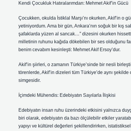
Kendi Çocukluk Hatıralarımdan: Mehmet Akif’in Gücü
Çocukken, okulda İstiklal Marşı’nı okurken, Akif’in o gü
yetiniyordum. Ama bir gün, Ankara’nın soğuk bir kış s
şafaklarda yüzen al sancak…” dizesini okurken hissettikl
milletinin ruhunu kağıda dökebilen bir ses olduğunu fa
benim cevabım kesinleşti: Mehmet Akif Ersoy’dur.
Akif’in şiirleri, o zamanın Türkiye’sinde bir nesli birle
törenlerde, Akif’in dizeleri tüm Türkiye’de aynı şekilde 
simgesidir.
İçimdeki Mühendis: Edebiyatın Sayılarla İlişkisi
Edebiyatın insan ruhu üzerindeki etkisini yalnızca du
biri olarak, edebiyatın da bazı ölçülebilir etkiler yara
yapıyı ve kültürel değerleri şekillendirirken, istatistikse