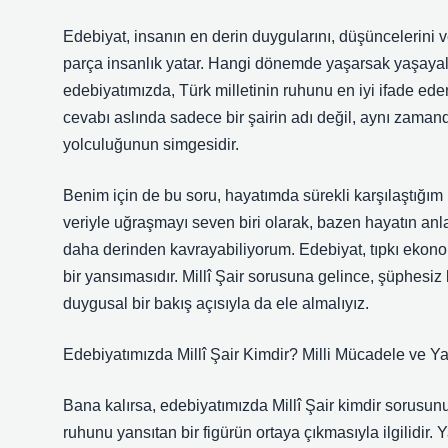
Edebiyat, insanın en derin duygularını, düşüncelerini v
parça insanlık yatar. Hangi dönemde yaşarsak yaşayalım
edebiyatımızda, Türk milletinin ruhunu en iyi ifade ed
cevabı aslında sadece bir şairin adı değil, aynı zamanda
yolculuğunun simgesidir.
Benim için de bu soru, hayatımda sürekli karşılaştığı
veriyle uğraşmayı seven biri olarak, bazen hayatın anlam
daha derinden kavrayabiliyorum. Edebiyat, tıpkı ekonomi
bir yansımasıdır. Millî Şair sorusuna gelince, şüphesiz 
duygusal bir bakış açısıyla da ele almalıyız.
Edebiyatımızda Millî Şair Kimdir? Milli Mücadele ve Y
Bana kalırsa, edebiyatımızda Millî Şair kimdir sorusun
ruhunu yansıtan bir figürün ortaya çıkmasıyla ilgilidir. Ya