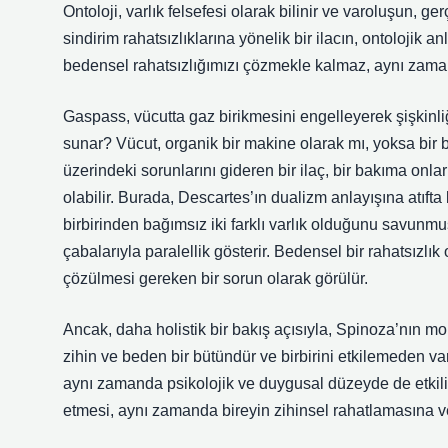
Ontoloji, varlık felsefesi olarak bilinir ve varoluşun, ger
sindirim rahatsızlıklarına yönelik bir ilacın, ontolojik
bedensel rahatsızlığımızı çözmekle kalmaz, aynı zaman
Gaspass, vücutta gaz birikmesini engelleyerek şişkinliğ
sunar? Vücut, organik bir makine olarak mı, yoksa bir b
üzerindeki sorunlarını gideren bir ilaç, bir bakıma onl
olabilir. Burada, Descartes’ın dualizm anlayışına atıft
birbirinden bağımsız iki farklı varlık olduğunu savunmu
çabalarıyla paralellik gösterir. Bedensel bir rahatsızlık 
çözülmesi gereken bir sorun olarak görülür.
Ancak, daha holistik bir bakış açısıyla, Spinoza’nın mo
zihin ve beden bir bütündür ve birbirini etkilemeden var
aynı zamanda psikolojik ve duygusal düzeyde de etkili o
etmesi, aynı zamanda bireyin zihinsel rahatlamasına ve