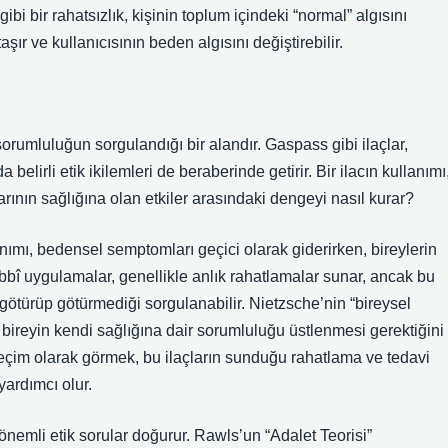
gibi bir rahatsızlık, kişinin toplum içindeki “normal” algısını
şır ve kullanıcısının beden algısını değiştirebilir.
sorumluluğun sorgulandığı bir alandır. Gaspass gibi ilaçlar,
elirli etik ikilemleri de beraberinde getirir. Bir ilacın kullanımı
arının sağlığına olan etkiler arasındaki dengeyi nasıl kurar?
anımı, bedensel semptomları geçici olarak giderirken, bireylerin
tıbbî uygulamalar, genellikle anlık rahatlamalar sunar, ancak bu
götürüp götürmediği sorgulanabilir. Nietzsche’nin “bireysel
e, bireyin kendi sağlığına dair sorumluluğu üstlenmesi gerektiğini
 seçim olarak görmek, bu ilaçların sunduğu rahatlama ve tedavi
yardımcı olur.
 de önemli etik sorular doğurur. Rawls’un “Adalet Teorisi”