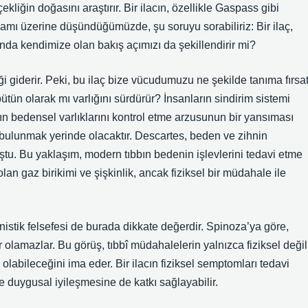
çekliğin doğasını araştırır. Bir ilacın, özellikle Gaspass gibi
 anlamı üzerine düşündüğümüzde, şu soruyu sorabiliriz: Bir ilaç,
da kendimize olan bakış açımızı da şekillendirir mi?
i giderir. Peki, bu ilaç bize vücudumuzu ne şekilde tanıma fırsat
ütün olarak mı varlığını sürdürür? İnsanların sindirim sistemi
arın bedensel varlıklarını kontrol etme arzusunun bir yansıması
a bulunmak yerinde olacaktır. Descartes, beden ve zihnin
ştu. Bu yaklaşım, modern tıbbın bedenin işlevlerini tedavi etme
olan gaz birikimi ve şişkinlik, ancak fiziksel bir müdahale ile
nistik felsefesi de burada dikkate değerdir. Spinoza’ya göre,
 olamazlar. Bu görüş, tıbbî müdahalelerin yalnızca fiziksel değil
labileceğini ima eder. Bir ilacın fiziksel semptomları tedavi
 duygusal iyileşmesine de katkı sağlayabilir.