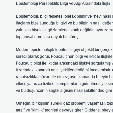
Epistemoloji Perspektifi: Bilgi ve Algı Arasındaki İlişki
Epistemoloji, bilgi felsefesi olarak bilinir ve “neyi nas
ilaçların bize sunduğu bilgiyi ve bu bilginin nasıl değer
yalnızca biyolojik gözlemlerle sınırlı değildir; aynı z
toplumsal normlara dayalı bir süreçtir.
Modern epistemolojik teoriler, bilgiyi objektif bir gerçe
süreci olarak görür. Foucault’nun bilgi ve iktidar ilişkile
Foucault, bilgi ile iktidar arasındaki ilişkiyi sorgulamış
üzerindeki kontrolü nasıl şekillendirdiğini incelemiştir
rahatsızlıkla mücadele etmez; aynı zamanda bireyin bede
etkisi, yalnızca fiziksel semptomların giderilmesiyle 
ve bu düşüncenin sağlık algısını nasıl şekillendirdiğini e
Örneğin, bir kişinin sürekli gaz problemi yaşaması, to
tarzı” ve “kimlik” teorileri devreye girer. Giddens, bire