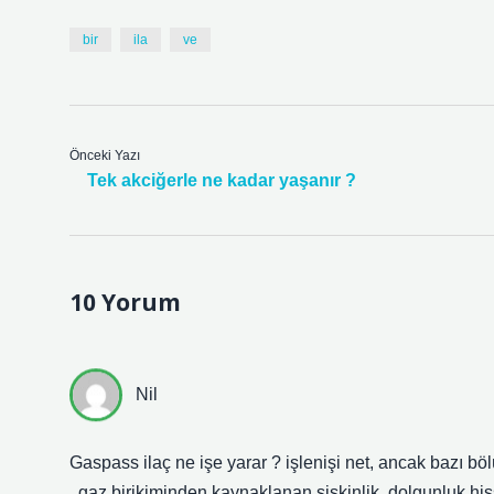
bir
ila
ve
Önceki Yazı
Tek akciğerle ne kadar yaşanır ?
10 Yorum
Nil
Gaspass ilaç ne işe yarar ? işlenişi net, ancak bazı b
, gaz birikiminden kaynaklanan şişkinlik, dolgunluk his