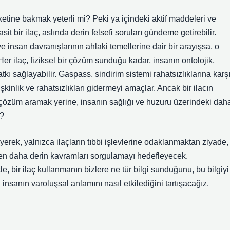
ketine bakmak yeterli mi? Peki ya içindeki aktif maddeleri ve
 bir ilaç, aslında derin felsefi soruları gündeme getirebilir.
ve insan davranışlarının ahlaki temellerine dair bir arayışsa, o
Her ilaç, fiziksel bir çözüm sunduğu kadar, insanın ontolojik,
kı sağlayabilir. Gaspass, sindirim sistemi rahatsızlıklarına karş
şkinlik ve rahatsızlıkları gidermeyi amaçlar. Ancak bir ilacın
 çözüm aramak yerine, insanın sağlığı ve huzuru üzerindeki dah
i?
eyerek, yalnızca ilaçların tıbbi işlevlerine odaklanmaktan ziyade,
iren daha derin kavramları sorgulamayı hedefleyecek.
le, bir ilaç kullanmanın bizlere ne tür bilgi sunduğunu, bu bilgiyi
insanın varoluşsal anlamını nasıl etkilediğini tartışacağız.