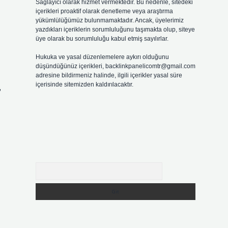
Sağlayıcı olarak hizmet vermektedir. Bu nedenle, sitedeki
içerikleri proaktif olarak denetleme veya araştırma
yükümlülüğümüz bulunmamaktadır. Ancak, üyelerimiz
yazdıkları içeriklerin sorumluluğunu taşımakta olup, siteye
üye olarak bu sorumluluğu kabul etmiş sayılırlar.
Hukuka ve yasal düzenlemelere aykırı olduğunu
düşündüğünüz içerikleri,
backlinkpanelicomtr@gmail.com
adresine bildirmeniz halinde, ilgili içerikler yasal süre
içerisinde sitemizden kaldırılacaktır.
,
Arama