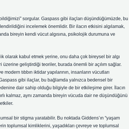
ıl bildiğimizi” sorgular. Gaspass gibi ilaçları düşündüğümüzde, bu
lendirildiğini incelemek önemlidir. Bir ilacın etkisini algılamak,
amanda bireyin kendi vücut algısına, psikolojik durumuna ve
klik olarak kabul etmek yerine, onu daha çok bireysel bir algı
ri üzerine geliştirdiği teoriler, burada önemli bir açılım sağlar.
 ve modern tıbbın iktidar yapılarının, insanların vücutları
. Gaspass gibi ilaçlar, bu bağlamda yalnızca bedensel bir
nine dair sahip olduğu bilgiyle de bir etkileşime girer. İlacın
sınırlı kalmaz, aynı zamanda bireyin vücuda dair ne düşündüğünü
tkiler.
plumsal bir stigma yaratabilir. Bu noktada Giddens’ın “yaşam
ylerin toplumsal kimliklerini, yaşadıkları çevreye ve toplumsal