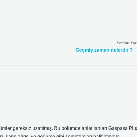
Sonraki Yaz
Geçmiş zaman nelerdir ?
ölümler gereksiz uzatılmış. Bu bölümde anlatılanları Gaspass Plu
si, karın ağrısı ve geğirme gibi semptomları hafifletmeye