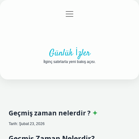
menüyü
Anasayfa
Gizlilik Politikası
Yasal Uyarı
aç
Hakkımızda
Günlük İzler
İlginç satırlarla yeni bakış açısı.
Geçmiş zaman nelerdir ?
Tarih: Şubat 23, 2026
Geçmiş Zaman Nelerdir?