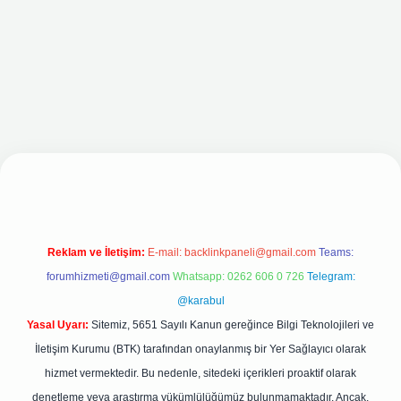
eni giriş adresi
Reklam ve İletişim:
E-mail:
backlinkpaneli@gmail.com
Teams:
forumhizmeti@gmail.com
Whatsapp: 0262 606 0 726
Telegram:
@karabul
Yasal Uyarı:
Sitemiz, 5651 Sayılı Kanun gereğince Bilgi Teknolojileri ve
İletişim Kurumu (BTK) tarafından onaylanmış bir Yer Sağlayıcı olarak
hizmet vermektedir. Bu nedenle, sitedeki içerikleri proaktif olarak
denetleme veya araştırma yükümlülüğümüz bulunmamaktadır. Ancak,