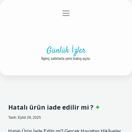
menüyü
Anasayfa
Gizlilik Politikası
Yasal Uyarı
aç
Hakkımızda
Günlük İzler
İlginç satırlarla yeni bakış açısı.
Hatalı ürün iade edilir mi ?
Tarih: Eylül 29, 2025
Hatalı Ürün İade Edilir mi? Gerçek Hayattan Hikâyeler